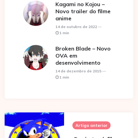
Kagami no Kojou –
Novo trailer do filme
anime
14 de outubro de 2022
1 min
Broken Blade – Novo
OVA em
desenvolvimento
14 de dezembro de 2015
1 min
Post
navigation
Artigo anterior