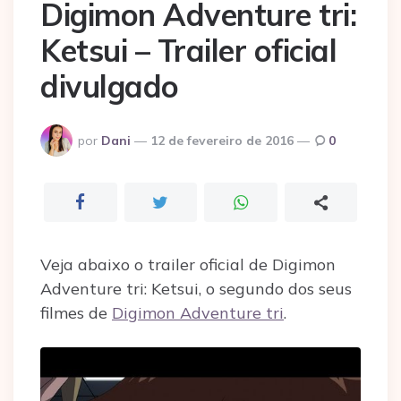
Digimon Adventure tri:
Ketsui – Trailer oficial
divulgado
Postado
por
Dani
12 de fevereiro de 2016
0
por
Veja abaixo o trailer oficial de Digimon
Adventure tri: Ketsui, o segundo dos seus
filmes de
Digimon Adventure tri
.