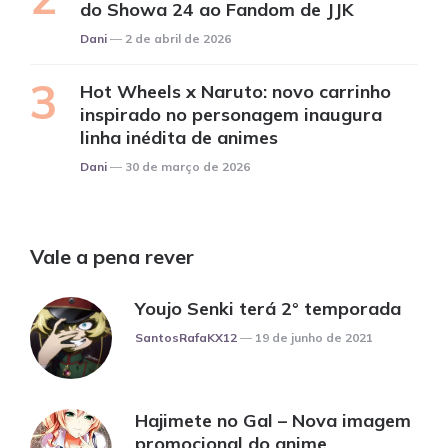
do Showa 24 ao Fandom de JJK
Posted
Dani
2 de abril de 2026
Hot Wheels x Naruto: novo carrinho
inspirado no personagem inaugura
linha inédita de animes
Posted
Dani
30 de março de 2026
Vale a pena rever
Youjo Senki terá 2° temporada
Posted
SantosRafaKX12
19 de junho de 2021
Hajimete no Gal – Nova imagem
promocional do anime