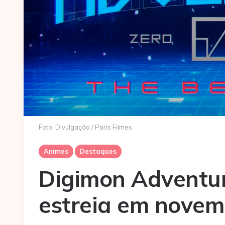
Foto: Divulgação / Paris Filmes
Animes
Destaques
Digimon Adventur
estreia em novemb