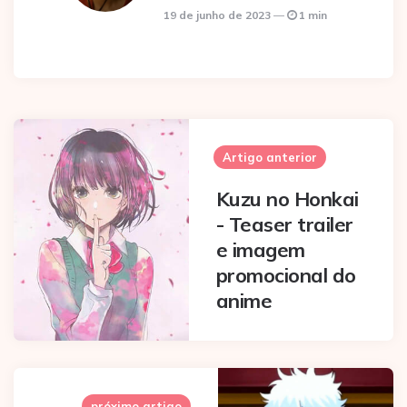
19 de junho de 2023
1 min
Post
navigation
Artigo anterior
Kuzu no Honkai
- Teaser trailer
e imagem
promocional do
anime
próximo artigo