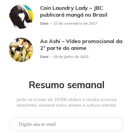
Coin Laundry Lady – JBC
publicará mangá no Brasil
Posted
Dani
23 de setembro de 2017
Ao Ashi – Vídeo promocional da
2º parte do anime
Posted
Dani
29 de junho de 2022
Resumo semanal
Junte-se a mais de 10.000 otakus e receba a nossa
newsletter semanal sobre animes e cultura oriental.