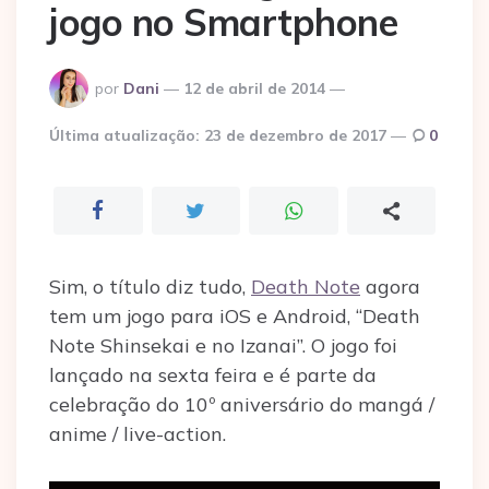
jogo no Smartphone
Postado
por
Dani
12 de abril de 2014
por
Última atualização:
23 de dezembro de 2017
0
Sim, o título diz tudo,
Death Note
agora
tem um jogo para iOS e Android, “Death
Note Shinsekai e no Izanai”. O jogo foi
lançado na sexta feira e é parte da
celebração do 10º aniversário do mangá /
anime / live-action.