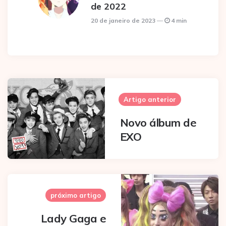
de 2022
20 de janeiro de 2023
4 min
Post
navigation
Artigo anterior
Novo álbum de
EXO
próximo artigo
Lady Gaga e