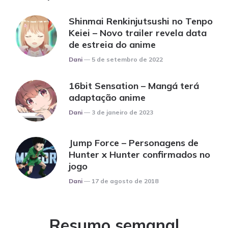
Shinmai Renkinjutsushi no Tenpo
Keiei – Novo trailer revela data
de estreia do anime
Posted
Dani
5 de setembro de 2022
16bit Sensation – Mangá terá
adaptação anime
Posted
Dani
3 de janeiro de 2023
Jump Force – Personagens de
Hunter x Hunter confirmados no
jogo
Posted
Dani
17 de agosto de 2018
Resumo semanal