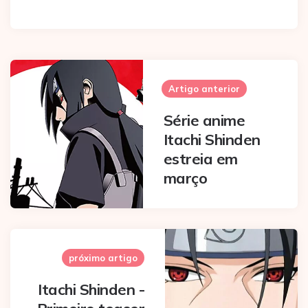
Post
navigation
Artigo anterior
Série anime
Itachi Shinden
estreia em
março
próximo artigo
Itachi Shinden -