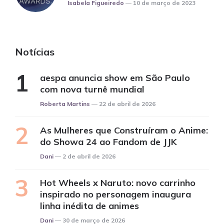
Posted
Isabela Figueiredo
10 de março de 2023
Notícias
aespa anuncia show em São Paulo
com nova turnê mundial
Posted
Roberta Martins
22 de abril de 2026
As Mulheres que Construíram o Anime:
do Showa 24 ao Fandom de JJK
Posted
Dani
2 de abril de 2026
Hot Wheels x Naruto: novo carrinho
inspirado no personagem inaugura
linha inédita de animes
Posted
Dani
30 de março de 2026