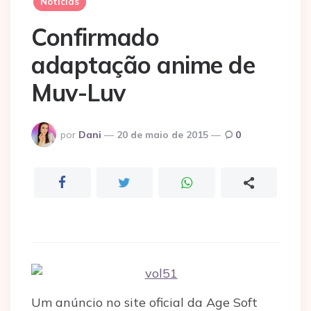
Notícias
Confirmado
adaptação anime de
Muv-Luv
Postado
por
Dani
20 de maio de 2015
0
por
Um anúncio no site oficial da Age Soft