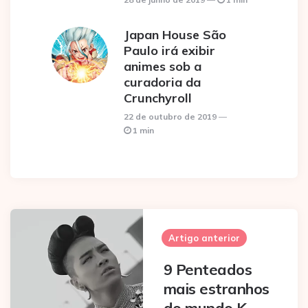
Japan House São
Paulo irá exibir
animes sob a
curadoria da
Crunchyroll
22 de outubro de 2019
1 min
Post
navigation
Artigo anterior
9 Penteados
mais estranhos
do mundo K-