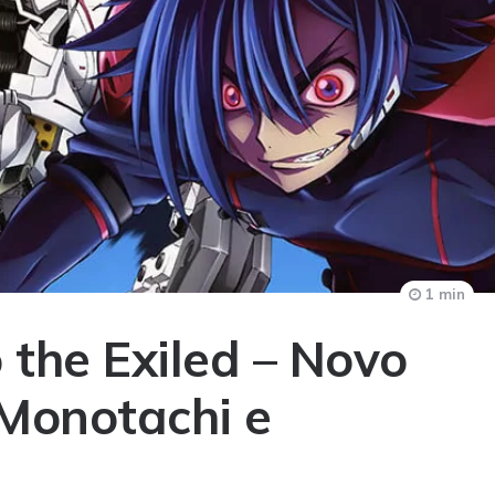
1 min
 the Exiled – Novo
i Monotachi e