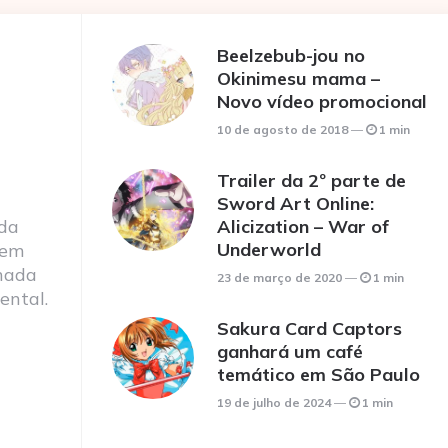
Beelzebub-jou no
Okinimesu mama –
Novo vídeo promocional
10 de agosto de 2018
1 min
Trailer da 2º parte de
Sword Art Online:
 da
Alicization – War of
Underworld
 em
nada
23 de março de 2020
1 min
ental.
Sakura Card Captors
ganhará um café
temático em São Paulo
19 de julho de 2024
1 min