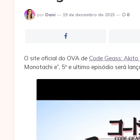
Postado
por
Dani
19 de dezembro de 2015
0
por
O site oficial do OVA de
Code Geass: Akito 
Monotachi e”, 5º e ultimo episódio será lan