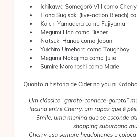
Ichikawa Somegorō VIII como Cherry
Hana Sugisaki (live-action Bleach) c
Kōichi Yamadera como Fujiyama
Megumi Han como Bieber
Natsuki Hanae como Japan
Yuichiro Umehara como Toughboy
Megumi Nakajima como Julie
Sumire Morohoshi como Marie
Quanto à história de Cider no you ni Kotob
Um clássico “garoto-conhece-garota” m
lacuna entre Cherry, um rapaz que é pé
Smile, uma menina que se esconde a
shopping suburbano mu
Cherry usa sempre headphones e coloca