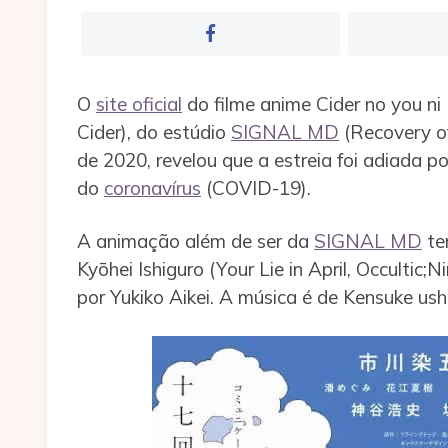
O
site oficial
do filme anime Cider no you n
Cider), do estúdio
SIGNAL MD
(Recovery of
de 2020, revelou que a estreia foi adiada 
do
coronavírus
(COVID-19).
A animação além de ser da
SIGNAL MD
te
Kyōhei Ishiguro (Your Lie in April, Occultic;
por Yukiko Aikei. A música é de Kensuke ush