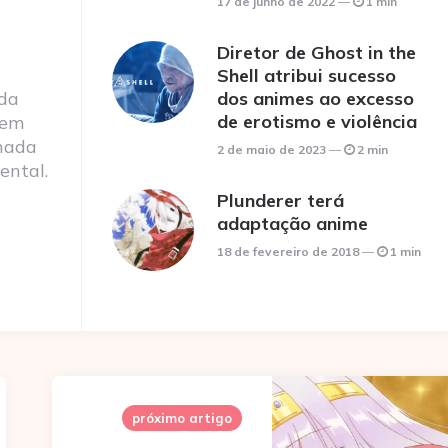
17 de junho de 2022
1 min
Diretor de Ghost in the
Shell atribui sucesso
 da
dos animes ao excesso
de erotismo e violência
 em
nada
2 de maio de 2023
2 min
ental.
Plunderer terá
adaptação anime
18 de fevereiro de 2018
1 min
próximo artigo