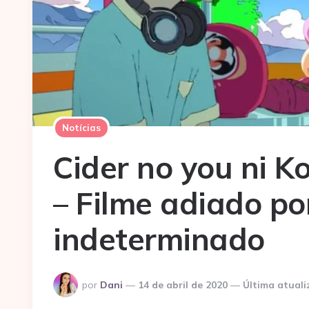
Notícias
Cider no you ni 
– Filme adiado p
indeterminado
Postado
por
Dani
14 de abril de 2020
Última atuali
por