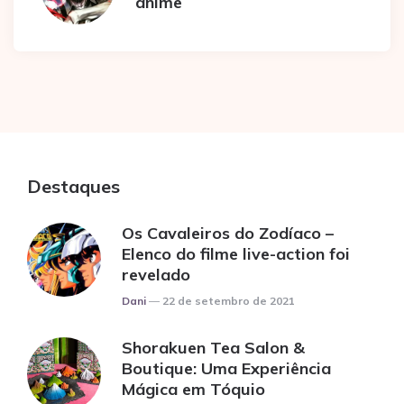
anime
Destaques
Os Cavaleiros do Zodíaco –
Elenco do filme live-action foi
revelado
Posted
Dani
22 de setembro de 2021
Shorakuen Tea Salon &
Boutique: Uma Experiência
Mágica em Tóquio