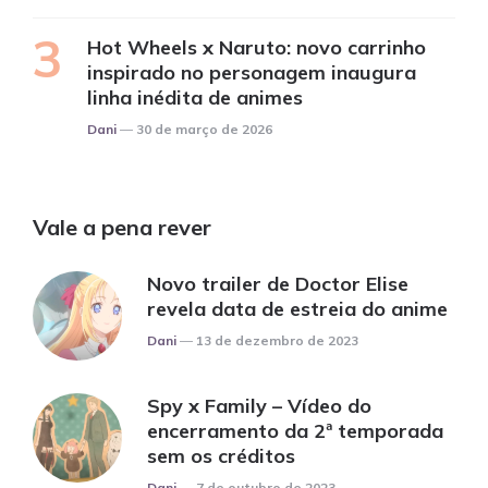
Hot Wheels x Naruto: novo carrinho
inspirado no personagem inaugura
linha inédita de animes
Posted
Dani
30 de março de 2026
Vale a pena rever
Novo trailer de Doctor Elise
revela data de estreia do anime
Posted
Dani
13 de dezembro de 2023
Spy x Family – Vídeo do
encerramento da 2ª temporada
sem os créditos
Posted
Dani
7 de outubro de 2023