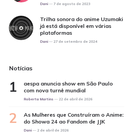
Posted
Dani
7 de agosto de 2023
Trilha sonora do anime Uzumaki
já está disponível em várias
plataformas
Posted
Dani
27 de setembro de 2024
Notícias
aespa anuncia show em São Paulo
com nova turnê mundial
Posted
Roberta Martins
22 de abril de 2026
As Mulheres que Construíram o Anime:
do Showa 24 ao Fandom de JJK
Posted
Dani
2 de abril de 2026