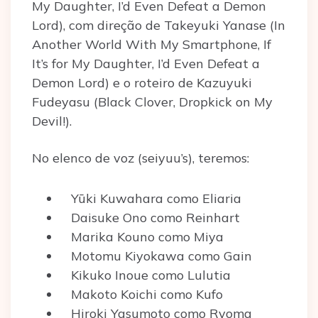
My Daughter, I’d Even Defeat a Demon
Lord), com direção de Takeyuki Yanase (In
Another World With My Smartphone, If
It’s for My Daughter, I’d Even Defeat a
Demon Lord) e o roteiro de Kazuyuki
Fudeyasu (Black Clover, Dropkick on My
Devil!).
No elenco de voz (seiyuu’s), teremos:
Yūki Kuwahara como Eliaria
Daisuke Ono como Reinhart
Marika Kouno como Miya
Motomu Kiyokawa como Gain
Kikuko Inoue como Lulutia
Makoto Koichi como Kufo
Hiroki Yasumoto como Ryoma