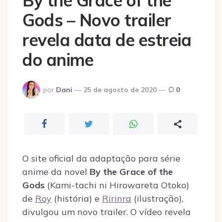
By the Grace of the
Gods – Novo trailer
revela data de estreia
do anime
Postado
por
Dani
25 de agosto de 2020
0
por
O site oficial da adaptação para série
anime da novel
By the Grace of the
Gods
(Kami-tachi ni Hirowareta Otoko)
de
Roy
(história) e
Ririnra
(ilustração),
divulgou um novo trailer. O vídeo revela