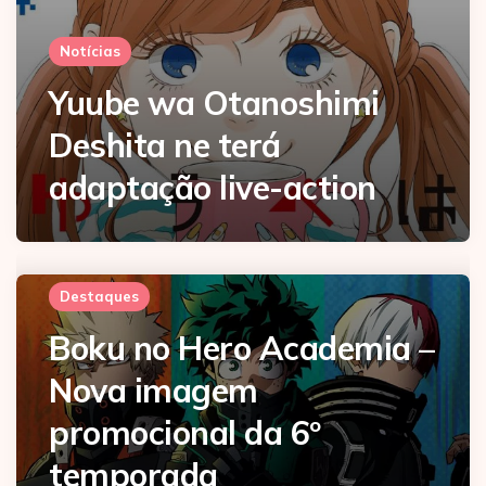
Notícias
Yuube wa Otanoshimi
Deshita ne terá
adaptação live-action
Destaques
Boku no Hero Academia –
Nova imagem
promocional da 6º
temporada