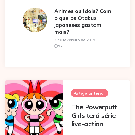
Animes ou Idols? Com
o que os Otakus
japoneses gastam
mais?
3 de fevereiro de 2019
1 min
Post
navigation
Artigo anterior
The Powerpuff
Girls terá série
live-action