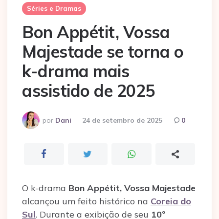
Séries e Dramas
Bon Appétit, Vossa
Majestade se torna o
k-drama mais
assistido de 2025
Postado
por
Dani
24 de setembro de 2025
0
por
O k-drama
Bon Appétit, Vossa Majestade
alcançou um feito histórico na
Coreia do
Sul
. Durante a exibição de seu
10º