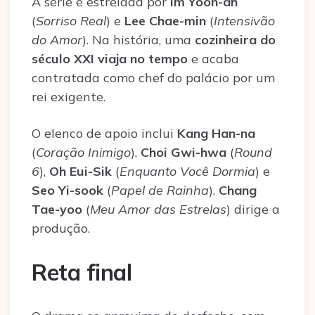
A série é estrelada por
Im Yoon-ah
(
Sorriso Real
) e
Lee Chae-min
(
Intensivão
do Amor
). Na história, uma
cozinheira do
século XXI viaja no tempo
e acaba
contratada como chef do palácio por um
rei exigente.
O elenco de apoio inclui
Kang Han-na
(
Coração Inimigo
),
Choi Gwi-hwa
(
Round
6
),
Oh Eui-Sik
(
Enquanto Você Dormia
) e
Seo Yi-sook
(
Papel de Rainha
).
Chang
Tae-yoo
(
Meu Amor das Estrelas
) dirige a
produção.
Reta final