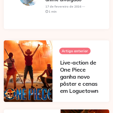
17 de fevereiro de 2016
1 min
Post
navigation
Artigo anterior
Live-action de
One Piece
ganha novo
pôster e cenas
em Loguetown