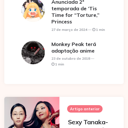
Anunciada 2ª
temporada de ‘Tis
Time for “Torture,”
Princess
27 de março de 2024
1 min
Monkey Peak terá
adaptação anime
23 de outubro de 2018
1 min
Post
navigation
Artigo anterior
Sexy Tanaka-