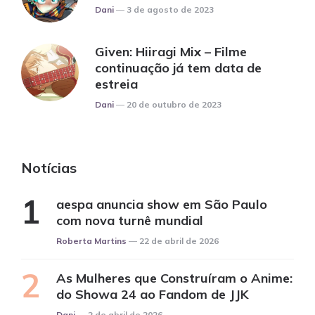
Posted
Dani
3 de agosto de 2023
Given: Hiiragi Mix – Filme
continuação já tem data de
estreia
Posted
Dani
20 de outubro de 2023
Notícias
aespa anuncia show em São Paulo
com nova turnê mundial
Posted
Roberta Martins
22 de abril de 2026
As Mulheres que Construíram o Anime:
do Showa 24 ao Fandom de JJK
Posted
Dani
2 de abril de 2026