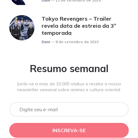
Dani
13 de setembro de 2019
Tokyo Revengers – Trailer
revela data de estreia da 3º
temporada
Posted
Dani
8 de setembro de 2023
Resumo semanal
Junte-se a mais de 10.000 otakus e receba a nossa
newsletter semanal sobre animes e cultura oriental.