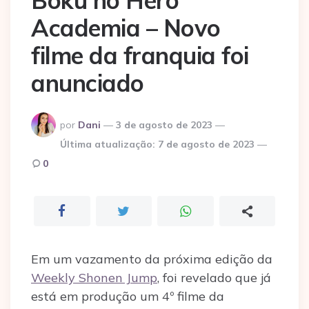
Boku no Hero
Academia – Novo
filme da franquia foi
anunciado
Postado
por
Dani
3 de agosto de 2023
por
Última atualização:
7 de agosto de 2023
0
Em um vazamento da próxima edição da
Weekly Shonen Jump
, foi revelado que já
está em produção um 4º filme da