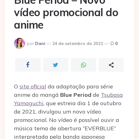
vídeo promocional do
anime
Postado
por
Dani
24 de setembro de 2021
0
por
O
site oficial
da adaptação para série
anime do mangá
Blue Period
de
Tsubasa
Yamaguchi
, que estreia dia 1 de outubro
de 2021, divulgou um novo vídeo
promocional. No vídeo é possível ouvir a
música tema de abertura “EVERBLUE”
interpretada pela banda japonesa