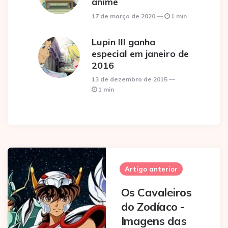
anime
17 de março de 2020
1 min
Lupin III ganha
especial em janeiro de
2016
13 de dezembro de 2015
1 min
Post
navigation
Artigo anterior
Os Cavaleiros
do Zodíaco -
Imagens das