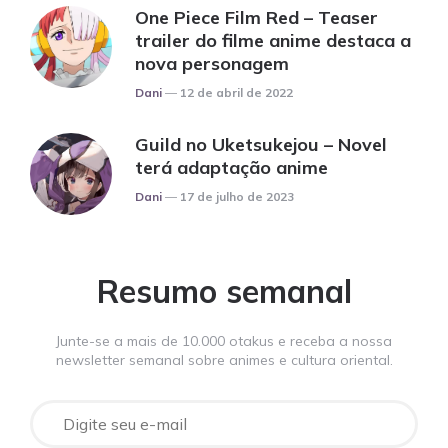
One Piece Film Red – Teaser
trailer do filme anime destaca a
nova personagem
Posted
Dani
12 de abril de 2022
Guild no Uketsukejou – Novel
terá adaptação anime
Posted
Dani
17 de julho de 2023
Resumo semanal
Junte-se a mais de 10.000 otakus e receba a nossa
newsletter semanal sobre animes e cultura oriental.