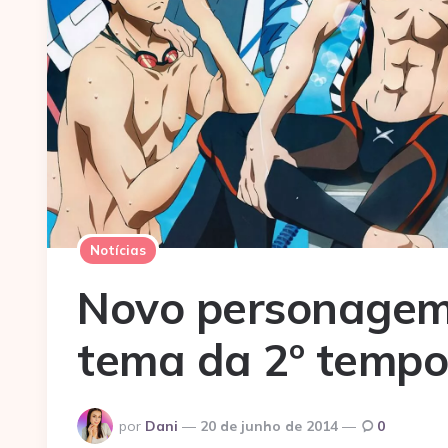
Notícias
Novo personagem
tema da 2º tempo
Postado
por
Dani
20 de junho de 2014
0
por