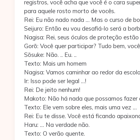
registros, você acha que você é o cara supe
para aquele rosto morto de vocês.
Rei: Eu não nado nada … Mas o curso de bo
Seijuro: Então eu vou desafiá-lo será a bor
Nagisa: Rei, seus óculos de proteção estã
Gorō: Você quer participar? Tudo bem, você
Sōsuke: Não. .. Eu. ..
Texto: Mais um homem
Nagisa: Vamos caminhar ao redor da escola
Ir: Isso pode ser legal …!
Rei: De jeito nenhum!
Makoto: Não há nada que possamos fazer a n
Texto: Ele vem sobre eles, mais uma vez …
Rei: Eu te disse. Você está ficando apaixon
Haru: … Na verdade não.
Texto: O verão quente.