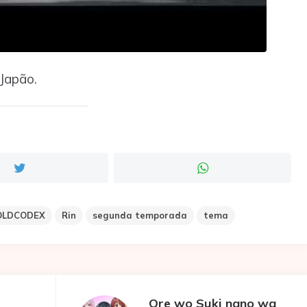
 Japão.
OLDCODEX
Rin
segunda temporada
tema
Ore wo Suki nano wa