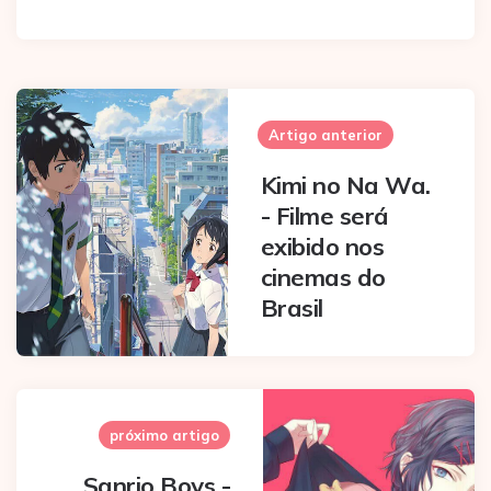
Post
navigation
Artigo anterior
Kimi no Na Wa.
- Filme será
exibido nos
cinemas do
Brasil
próximo artigo
Sanrio Boys -