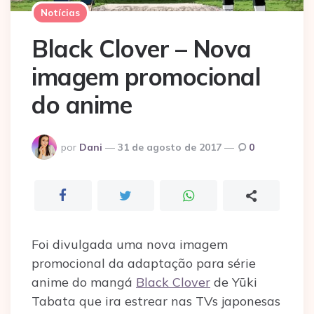
Notícias
Black Clover – Nova
imagem promocional
do anime
Postado
por
Dani
31 de agosto de 2017
0
por
Foi divulgada uma nova imagem
promocional da adaptação para série
anime do mangá
Black Clover
de Yūki
Tabata que ira estrear nas TVs japonesas