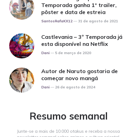
Temporada ganha 1° trailer,
pôster e data de estreia
Posted
SantosRafaKX12
31 de agosto de 2021
Castlevania – 3º Temporada já
esta disponível na Netflix
Posted
Dani
5 de março de 2020
Autor de Naruto gostaria de
começar novo mangá
Posted
Dani
26 de agosto de 2024
Resumo semanal
Junte-se a mais de 10.000 otakus e receba a nossa
newsletter semanal sobre animes e cultura oriental.