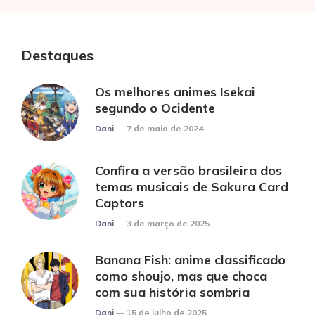
Destaques
Os melhores animes Isekai
segundo o Ocidente
Posted
Dani
7 de maio de 2024
Confira a versão brasileira dos
temas musicais de Sakura Card
Captors
Posted
Dani
3 de março de 2025
Banana Fish: anime classificado
como shoujo, mas que choca
com sua história sombria
Posted
Dani
15 de julho de 2025