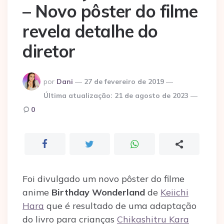
– Novo pôster do filme
revela detalhe do
diretor
Postado
por
Dani
27 de fevereiro de 2019
por
Última atualização:
21 de agosto de 2023
0
Foi divulgado um novo pôster do filme
anime
Birthday Wonderland
de
Keiichi
Hara
que é resultado de uma adaptação
do livro para crianças
Chikashitru Kara