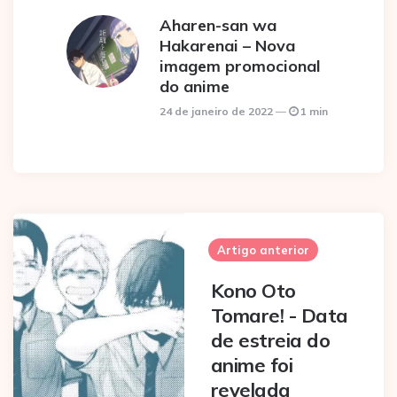
Aharen-san wa
Hakarenai – Nova
imagem promocional
do anime
24 de janeiro de 2022
1 min
Post
navigation
Artigo anterior
Kono Oto
Tomare! - Data
de estreia do
anime foi
revelada