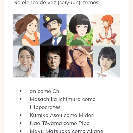
No elenco de voz (seiyuu’s), temos:
an como Chi
Masachika Ichimura como
Hippocrates
Kumiko Asou como Midori
Nao Tōyama como Pipo
Mayu Matsuoka como Akane