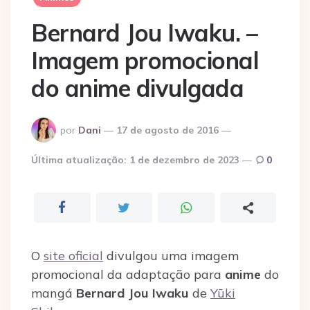
Bernard Jou Iwaku. –
Imagem promocional
do anime divulgada
Postado
por
Dani
17 de agosto de 2016
por
Última atualização:
1 de dezembro de 2023
0
O
site oficial
divulgou uma imagem
promocional da adaptação para
anime
do
mangá
Bernard Jou Iwaku
de
Yūki