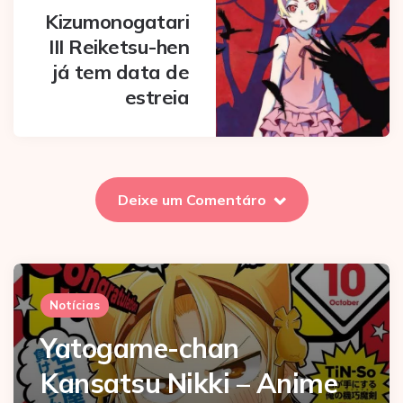
Kizumonogatari
III Reiketsu-hen
já tem data de
estreia
Deixe um Comentáro
Notícias
Yatogame-chan
Kansatsu Nikki – Anime