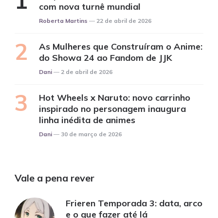
com nova turnê mundial
Posted
Roberta Martins
22 de abril de 2026
As Mulheres que Construíram o Anime:
do Showa 24 ao Fandom de JJK
Posted
Dani
2 de abril de 2026
Hot Wheels x Naruto: novo carrinho
inspirado no personagem inaugura
linha inédita de animes
Posted
Dani
30 de março de 2026
Vale a pena rever
Frieren Temporada 3: data, arco
e o que fazer até lá