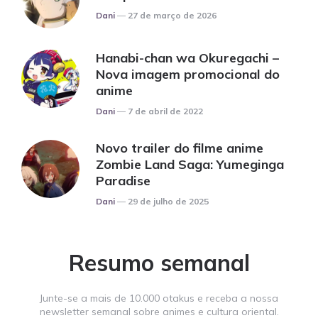
Posted
Dani
27 de março de 2026
Hanabi-chan wa Okuregachi –
Nova imagem promocional do
anime
Posted
Dani
7 de abril de 2022
Novo trailer do filme anime
Zombie Land Saga: Yumeginga
Paradise
Posted
Dani
29 de julho de 2025
Resumo semanal
Junte-se a mais de 10.000 otakus e receba a nossa
newsletter semanal sobre animes e cultura oriental.