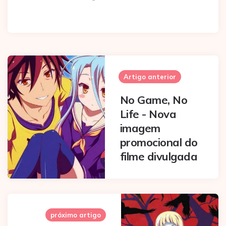
Post
navigation
Artigo anterior
No Game, No
Life - Nova
imagem
promocional do
filme divulgada
próximo artigo