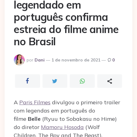
legendado em
português confirma
estreia do filme anime
no Brasil
Postado
por
Dani
1 de novembro de 2021
0
por
A
Paris Filmes
divulgou o primeiro trailer
com legendas em português do
filme
Belle
(Ryuu to Sobakasu no Hime)
do diretor
Mamoru Hosoda
(Wolf
Children, The Boy and The Beast),