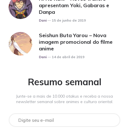
apresentam Yoki, Gabaras e
Danpa
Posted
Dani
15 de junho de 2019
Seishun Buta Yarou – Nova
imagem promocional do filme
anime
Posted
Dani
14 de abril de 2019
Resumo semanal
Junte-se a mais de 10.000 otakus e receba a nossa
newsletter semanal sobre animes e cultura oriental.