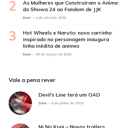
As Mulheres que Construíram o Anime:
do Showa 24 ao Fandom de JJK
Posted
Dani
2 de abril de 2026
Hot Wheels x Naruto: novo carrinho
inspirado no personagem inaugura
linha inédita de animes
Posted
Dani
30 de março de 2026
Vale a pena rever
Devil’s Line terá um OAD
Posted
Dani
6 de junho de 2018
Ni No Kuni – Novos trailers