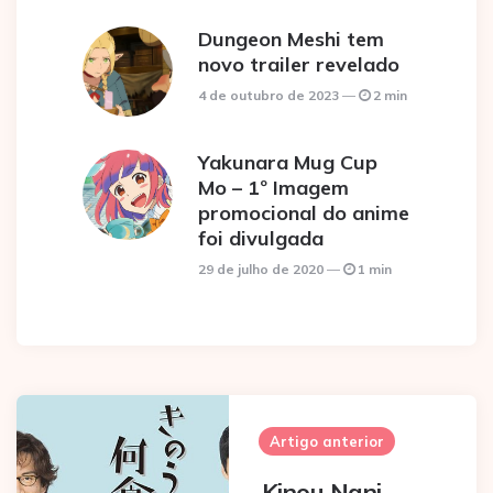
Dungeon Meshi tem
novo trailer revelado
4 de outubro de 2023
2 min
Yakunara Mug Cup
Mo – 1º Imagem
promocional do anime
foi divulgada
29 de julho de 2020
1 min
Post
navigation
Artigo anterior
Kinou Nani