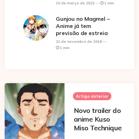
10 de março de 2022
1 min
Gunjou no Magmel –
Anime já tem
previsão de estreia
22 de novembro de 2018
1 min
Post
navigation
Artigo anterior
Novo trailer do
anime Kuso
Miso Technique