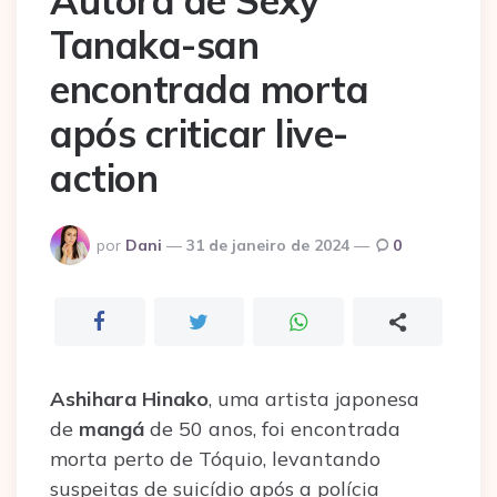
Autora de Sexy
Tanaka-san
encontrada morta
após criticar live-
action
Postado
por
Dani
31 de janeiro de 2024
0
por
Ashihara Hinako
, uma artista japonesa
de
mangá
de 50 anos, foi encontrada
morta perto de Tóquio, levantando
suspeitas de suicídio após a polícia