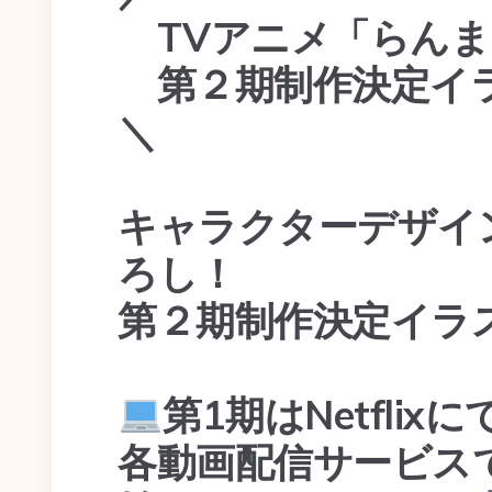
TVアニメ「らんま1
第２期制作決定イ
＼
キャラクターデザイ
ろし！
第２期制作決定イラ
第1期はNetflix
各動画配信サービス