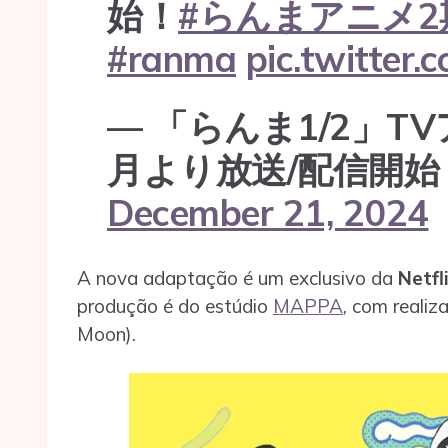
始！
#らんまアニメ2
#ranma
pic.twitter
— 「らんま1/2」TV
月より放送/配信開始！】
December 21, 2024
A nova adaptação é um exclusivo da
Netfl
produção é do estúdio
MAPPA
, com realiz
Moon).