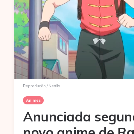
Reprodução / Netflix
Animes
Anunciada segun
novo anime de R