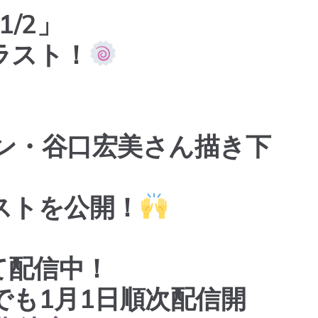
/2」
ラスト！
ン・谷口宏美さん描き下
ストを公開！
にて配信中！
でも1月1日順次配信開