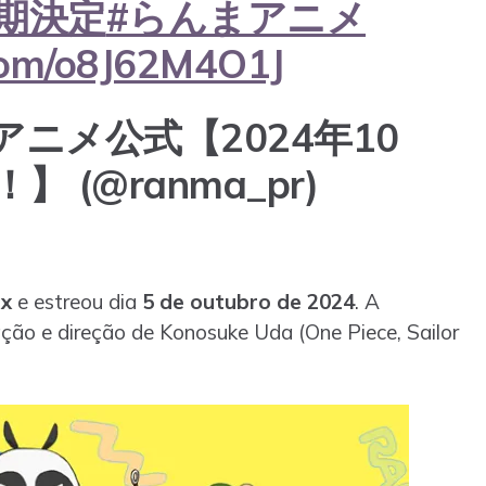
期決定
#らんまアニメ
.com/o8J62M4O1J
アニメ公式【2024年10
 (@ranma_pr)
ix
e estreou dia
5 de outubro de 2024
. A
ação e direção de Konosuke Uda (One Piece, Sailor