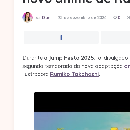
Postado
por
Dani
23 de dezembro de 2024
0
por
Durante a
Jump Festa 2025
, foi divulgad
segunda temporada da nova adaptação
a
ilustradora
Rumiko Takahashi
.