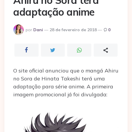
Ahiru no Sora terá
adaptação anime
Postado
por
Dani
28 de fevereiro de 2018
0
por
O site oficial anunciou que o mangá Ahiru
no Sora de Hinata Takeshi terá uma
adaptação para série anime. A primeira
imagem promocional já foi divulgada: