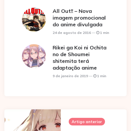
All Out!! – Nova
imagem promocional
do anime divulgada
24 de agosto de 2016
1 min
Rikei ga Koi ni Ochita
no de Shoumei
shitemita terá
adaptação anime
9 de janeiro de 2019
1 min
Post
navigation
Artigo anterior