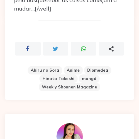
pelo basquetebol, as coisas começam a
mudar…[/well]
Ahiru no Sora
Anime
Diomedea
Hinata Takeshi
mangá
Weekly Shounen Magazine