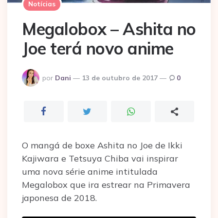
Notícias
Megalobox – Ashita no
Joe terá novo anime
Postado
por
Dani
13 de outubro de 2017
0
por
O mangá de boxe Ashita no Joe de Ikki
Kajiwara e Tetsuya Chiba vai inspirar
uma nova série anime intitulada
Megalobox que ira estrear na Primavera
japonesa de 2018.