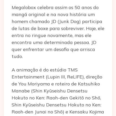
Megalobox celebra assim os 50 anos do
mangá original e na nova história um
homem chamado JD (Junk Dog) participa
de lutas de boxe para sobreviver. Hoje, ele
entra no ringue novamente, mas ele
encontra uma determinada pessoa. JD
quer enfrentar um desafio que arrisca
tudo.
A animação é do estúdio TMS
Entertainment (Lupin III, ReLIFE), direção
de You Moriyama e roteiro de Katsuhiko
Manabe (Shin Kyūseishu Densetsu
Hokuto no Ken: Raoh-den Gekitō no Shō,
Shin Kyūseishu Densetsu Hokuto no Ken:
Raoh-den Junai no Shō) e Kensaku Kojima