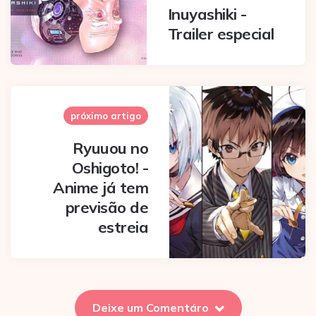
Inuyashiki -
Trailer especial
próximo artigo
Ryuuou no
Oshigoto! -
Anime já tem
previsão de
estreia
Deixe um Comentáro