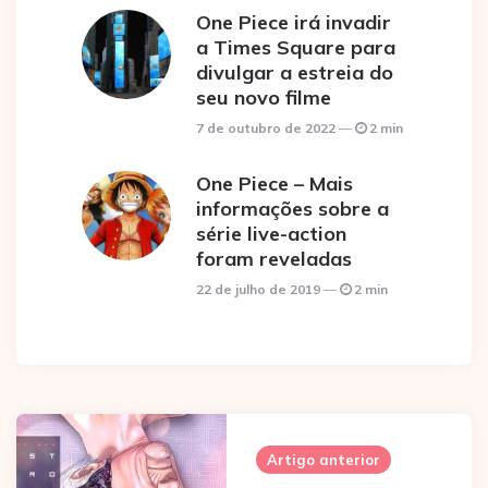
One Piece irá invadir
a Times Square para
divulgar a estreia do
seu novo filme
7 de outubro de 2022
2 min
One Piece – Mais
informações sobre a
série live-action
foram reveladas
22 de julho de 2019
2 min
Post
navigation
Artigo anterior