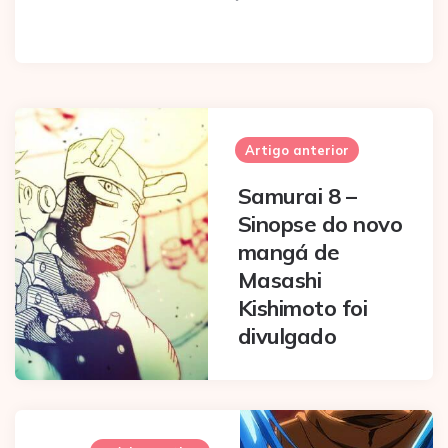
Post
navigation
Artigo anterior
Samurai 8 –
Sinopse do novo
mangá de
Masashi
Kishimoto foi
divulgado