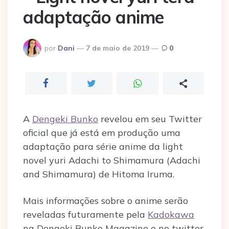
adaptação anime
Postado
por
Dani
7 de maio de 2019
0
por
A
Dengeki Bunko
revelou em seu Twitter
oficial que já está em produção uma
adaptação para série anime da light
novel yuri Adachi to Shimamura (Adachi
and Shimamura) de Hitoma Iruma.
Mais informações sobre o anime serão
reveladas futuramente pela
Kadokawa
na Dengeki Bunko Magazine e no twitter