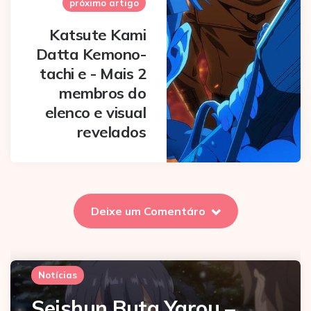
próximo artigo
Katsute Kami
Datta Kemono-
tachi e - Mais 2
membros do
elenco e visual
revelados
Deixe um Comentáro
Notícias
Seishun Buta Yarou –