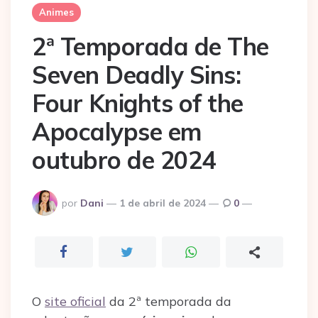
Animes
2ª Temporada de The
Seven Deadly Sins:
Four Knights of the
Apocalypse em
outubro de 2024
Postado
por
Dani
1 de abril de 2024
0
por
O
site oficial
da 2ª temporada da