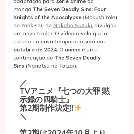
adaptação para
série anime
do
mangá
The Seven Deadly Sins: Four
Knights of the Apocalypse
(Mokushiroku
no Yonkishi) de
Nakaba Suzuki
, divulgou
um novo trailer. O vídeo revela que a
estreia da nova temporada será em
outubro de 2024
. O
anime
é uma
continuação de
The Seven Deadly
Sins
(Nanatsu no Taizai).
／
TVアニメ『七つの大罪 黙
示録の四騎士』
第2期制作決定!!
＼
第2期は2024年10月より