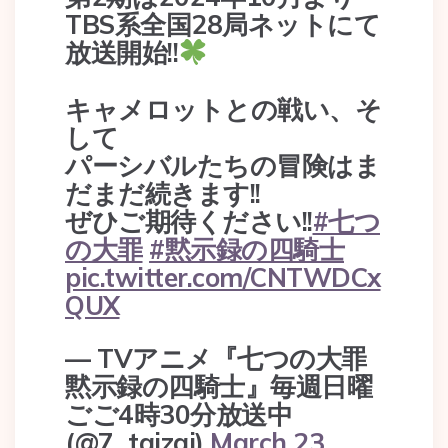
TBS系全国28局ネットにて
放送開始!!
キャメロットとの戦い、そ
して
パーシバルたちの冒険はま
だまだ続きます!!
ぜひご期待ください!!
#七つ
の大罪
#黙示録の四騎士
pic.twitter.com/CNTWDCx
QUX
— TVアニメ『七つの大罪
黙示録の四騎士』毎週日曜
ごご4時30分放送中
(@7_taizai)
March 23,