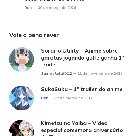
Posted
Dani
30 de março de 2026
Vale a pena rever
Sorairo Utility – Anime sobre
garotas jogando golfe ganha 1°
trailer
Posted
SantosRafaKX12
22 de novembro de 2021
SukaSuka – 1º trailer do anime
Posted
Dani
27 de março de 2017
Kimetsu no Yaiba – Vídeo
especial comemora aniversário