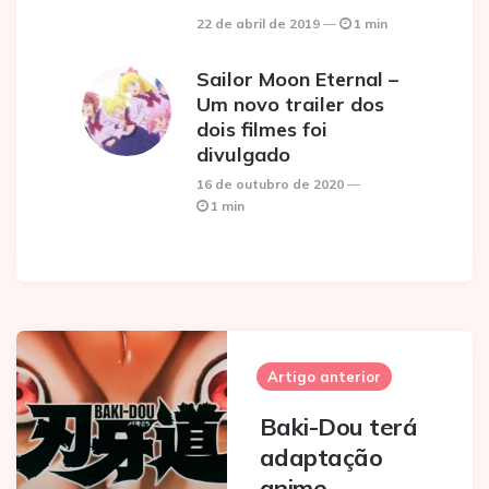
22 de abril de 2019
1 min
Sailor Moon Eternal –
Um novo trailer dos
dois filmes foi
divulgado
16 de outubro de 2020
1 min
Post
navigation
Artigo anterior
Baki-Dou terá
adaptação
anime