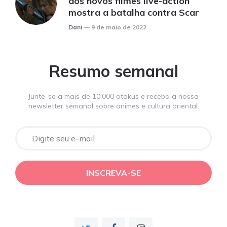
dos novos filmes live-action
mostra a batalha contra Scar
Posted
Dani
9 de maio de 2022
Resumo semanal
Junte-se a mais de 10.000 otakus e receba a nossa
newsletter semanal sobre animes e cultura oriental.