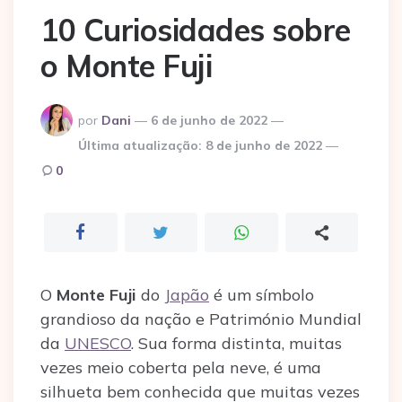
10 Curiosidades sobre
o Monte Fuji
Postado
por
Dani
6 de junho de 2022
por
Última atualização:
8 de junho de 2022
0
O
Monte Fuji
do
Japão
é um símbolo
grandioso da nação e Património Mundial
da
UNESCO
. Sua forma distinta, muitas
vezes meio coberta pela neve, é uma
silhueta bem conhecida que muitas vezes