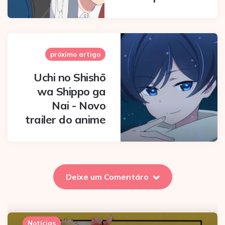
próximo artigo
Uchi no Shishō
wa Shippo ga
Nai - Novo
trailer do anime
Deixe um Comentáro
Notícias