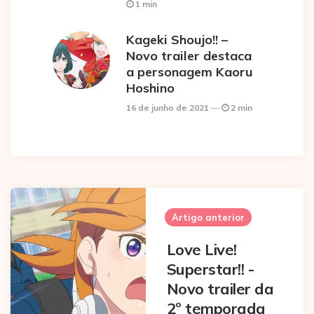
1 min
Kageki Shoujo!! –
Novo trailer destaca
a personagem Kaoru
Hoshino
16 de junho de 2021
2 min
Post
navigation
Artigo anterior
Love Live!
Superstar!! -
Novo trailer da
2º temporada