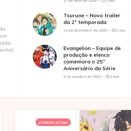
17 de abril de 2020
1 min
Tsurune – Novo trailer
da 2º temporada
 da
12 de dezembro de 2022
1 min
 em
nada
Evangelion – Equipe de
ental.
produção e elenco
comemora o 25º
Aniversário da Série
6 de outubro de 2020
3 min
próximo artigo