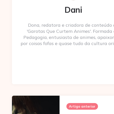
Dani
Dona, redatora e criadora de conteúdo
'Garotas Que Curtem Animes'. Formada
Pedagogia, entusiasta de animes, apaixo
por coisas fofas e quase tudo da cultura ori
Post
navigation
Artigo anterior