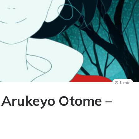
1 min
i Arukeyo Otome –