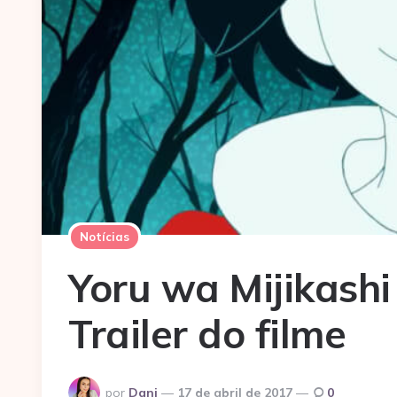
Notícias
Yoru wa Mijikash
Trailer do filme
Postado
por
Dani
17 de abril de 2017
0