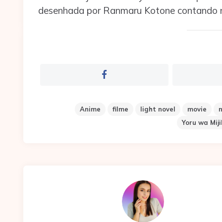
desenhada por Ranmaru Kotone contando n
Anime
filme
light novel
movie
n
Yoru wa Mij