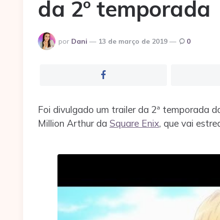
da 2º temporada
Postado
por
Dani
13 de março de 2019
0
por
Foi divulgado um trailer da 2ª temporada
Million Arthur da
Square Enix
, que vai estr