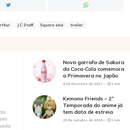
rthur
J.C Staff
Square enix
trailer
Nova garrafa de Sakura
da Coca-Cola comemora
a Primavera no Japão
8 de fevereiro de 2017
1 min
Kemono Friends – 2º
Temporada do anime já
 da
tem data de estreia
 em
29 de outubro de 2018
1 min
nada