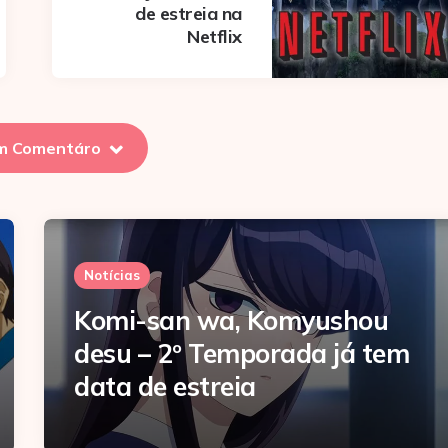
de estreia na
Netflix
m Comentáro
Notícias
Komi-san wa, Komyushou
desu – 2º Temporada já tem
data de estreia