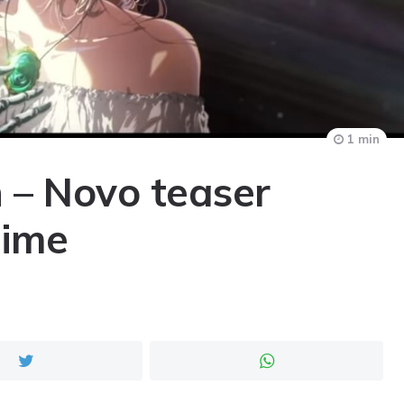
1 min
 – Novo teaser
nime