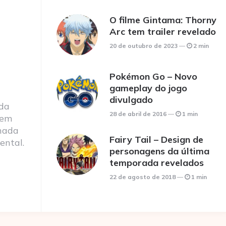
O filme Gintama: Thorny
Arc tem trailer revelado
20 de outubro de 2023
2 min
Pokémon Go – Novo
gameplay do jogo
divulgado
 da
28 de abril de 2016
1 min
 em
nada
Fairy Tail – Design de
ental.
personagens da última
temporada revelados
22 de agosto de 2018
1 min