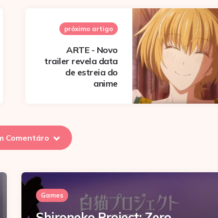
próximo artigo
ARTE - Novo
trailer revela data
de estreia do
anime
m Comentáro
Games
Shironeko Project: Zero