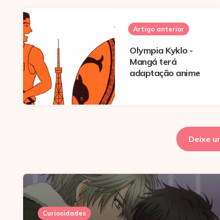
Post
navigation
Artigo anterior
Olympia Kyklo -
Mangá terá
adaptação anime
Deixe u
Curiosidades