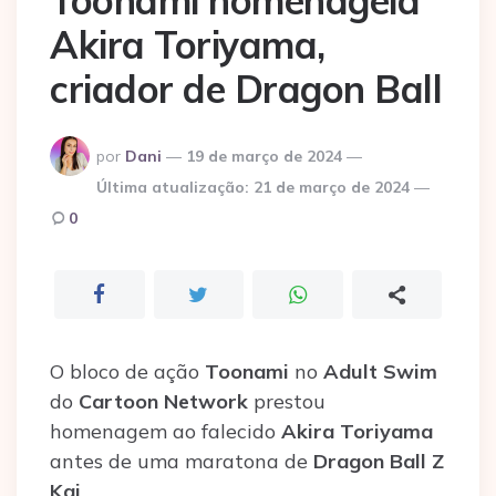
Toonami homenageia
Akira Toriyama,
criador de Dragon Ball
Postado
por
Dani
19 de março de 2024
por
Última atualização:
21 de março de 2024
0
O bloco de ação
Toonami
no
Adult Swim
do
Cartoon Network
prestou
homenagem ao falecido
Akira Toriyama
antes de uma maratona de
Dragon Ball Z
Kai
.