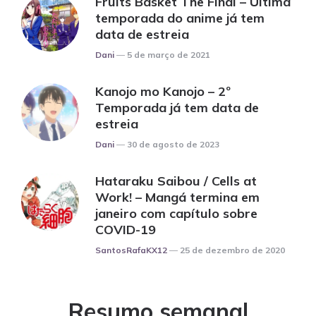
Fruits Basket The Final – Última
temporada do anime já tem
data de estreia
Posted
Dani
5 de março de 2021
Kanojo mo Kanojo – 2º
Temporada já tem data de
estreia
Posted
Dani
30 de agosto de 2023
Hataraku Saibou / Cells at
Work! – Mangá termina em
janeiro com capítulo sobre
COVID-19
Posted
SantosRafaKX12
25 de dezembro de 2020
Resumo semanal