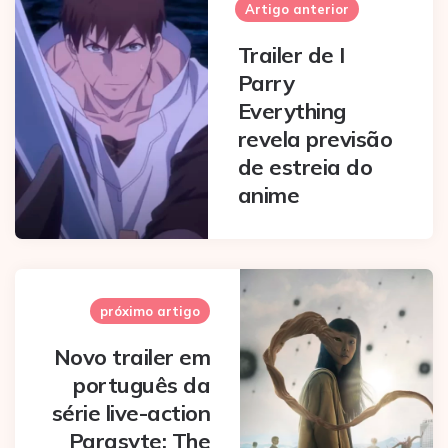
navigation
Artigo anterior
Trailer de I
Parry
Everything
revela previsão
de estreia do
anime
próximo artigo
Novo trailer em
português da
série live-action
Parasyte: The