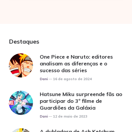
Destaques
One Piece e Naruto: editores
analisam as diferenças e o
sucesso das séries
Posted
Dani
16 de agosto de 2024
Hatsune Miku surpreende fãs ao
participar do 3º filme de
Guardiões da Galáxia
Posted
Dani
12 de maio de 2023
A dubladora de Ash Ketchum