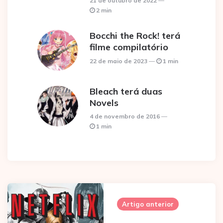
21 de outubro de 2022
2 min
Bocchi the Rock! terá
filme compilatório
22 de maio de 2023
1 min
Bleach terá duas
Novels
4 de novembro de 2016
1 min
Post
navigation
Artigo anterior