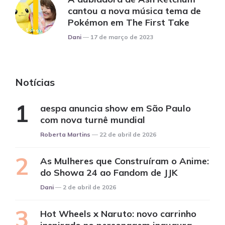
cantou a nova música tema de
Pokémon em The First Take
Posted
Dani
17 de março de 2023
Notícias
aespa anuncia show em São Paulo
com nova turnê mundial
Posted
Roberta Martins
22 de abril de 2026
As Mulheres que Construíram o Anime:
do Showa 24 ao Fandom de JJK
Posted
Dani
2 de abril de 2026
Hot Wheels x Naruto: novo carrinho