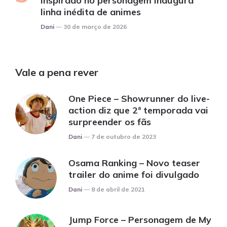
inspirado no personagem inaugura
linha inédita de animes
Posted
Dani
30 de março de 2026
Vale a pena rever
One Piece – Showrunner do live-
action diz que 2ª temporada vai
surpreender os fãs
Posted
Dani
7 de outubro de 2023
Osama Ranking – Novo teaser
trailer do anime foi divulgado
Posted
Dani
8 de abril de 2021
Jump Force – Personagem de My