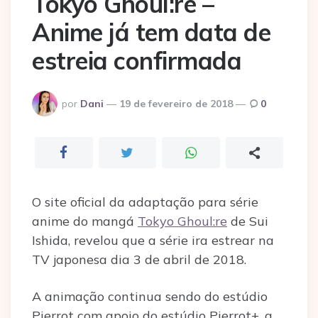
Tokyo Ghoul:re –
Anime já tem data de
estreia confirmada
Postado
por
Dani
19 de fevereiro de 2018
0
por
O site oficial da adaptação para série
anime do mangá
Tokyo Ghoul:re
de Sui
Ishida, revelou que a série ira estrear na
TV japonesa dia 3 de abril de 2018.
A animação continua sendo do estúdio
Pierrot com apoio do estúdio Pierrot+, a