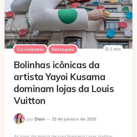
2 min
Curiosidades
Destaques
Bolinhas icônicas da
artista Yayoi Kusama
dominam lojas da Louis
Vuitton
Postado
por
Dani
19 de janeiro de 2023
por
As lojas da marca de luxo francesa Louis Vuitton