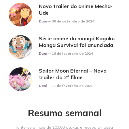
Novo trailer do anime Mecha-
Ude
Posted
Dani
30 de setembro de 2024
Série anime do mangá Kagaku
Manga Survival foi anunciada
Posted
Dani
16 de fevereiro de 2024
Sailor Moon Eternal – Novo
trailer do 2º filme
Posted
Dani
11 de fevereiro de 2021
Resumo semanal
Junte-se a mais de 10.000 otakus e receba a nossa