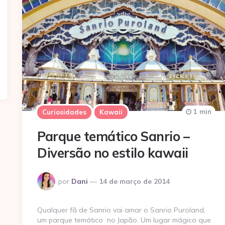
1 min
Curiosidades
Kawaii
Parque temático Sanrio –
Diversão no estilo kawaii
Postado
por
Dani
14 de março de 2014
por
Qualquer fã de Sanrio vai amar o Sanrio Puroland,
um parque temático no Japão. Um lugar mágico que