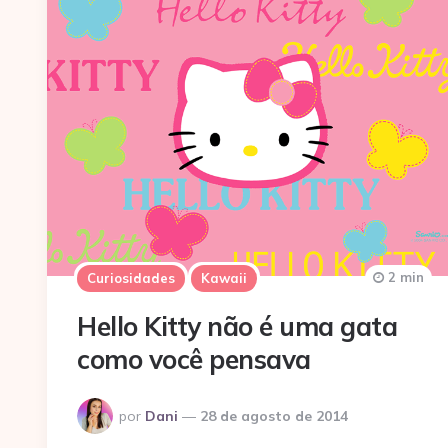
2 min
Curiosidades
Kawaii
Hello Kitty não é uma gata
como você pensava
Postado
por
Dani
28 de agosto de 2014
por