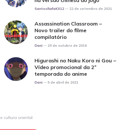
na versão chinesa do jogo
Posted
SantosRafaKX12
22 de setembro de 2021
Assassination Classroom –
Novo trailer do filme
compilatório
Posted
Dani
29 de outubro de 2016
Higurashi no Naku Koro ni Gou –
Vídeo promocional da 2º
temporada do anime
Posted
Dani
5 de abril de 2021
 cultura oriental.