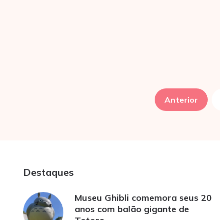
Paginação
de
Anterior
posts
Destaques
Museu Ghibli comemora seus 20
anos com balão gigante de