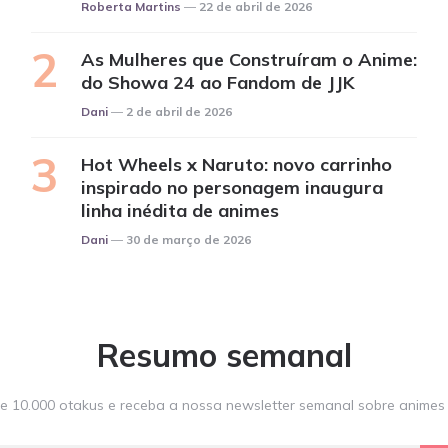
Posted
Roberta Martins
22 de abril de 2026
As Mulheres que Construíram o Anime:
do Showa 24 ao Fandom de JJK
Posted
Dani
2 de abril de 2026
Hot Wheels x Naruto: novo carrinho
inspirado no personagem inaugura
linha inédita de animes
Posted
Dani
30 de março de 2026
Resumo semanal
e 10.000 otakus e receba a nossa newsletter semanal sobre animes e