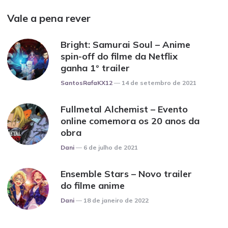
Vale a pena rever
Bright: Samurai Soul – Anime
spin-off do filme da Netflix
ganha 1° trailer
Posted
SantosRafaKX12
14 de setembro de 2021
Fullmetal Alchemist – Evento
online comemora os 20 anos da
obra
Posted
Dani
6 de julho de 2021
Ensemble Stars – Novo trailer
do filme anime
Posted
Dani
18 de janeiro de 2022