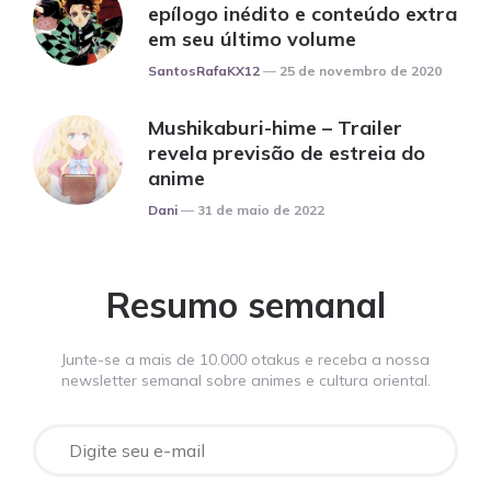
epílogo inédito e conteúdo extra
em seu último volume
Posted
SantosRafaKX12
25 de novembro de 2020
Mushikaburi-hime – Trailer
revela previsão de estreia do
anime
Posted
Dani
31 de maio de 2022
Resumo semanal
Junte-se a mais de 10.000 otakus e receba a nossa
newsletter semanal sobre animes e cultura oriental.