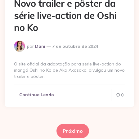
Novo trailer e pôster da
série live-action de Oshi
no Ko
Postado
por
Dani
7 de outubro de 2024
por
O site oficial da adaptação para série live-action do
mangá Oshi no Ko de Aka Akasaka, divulgou um novo
trailer e pôster.
Continue Lendo
0
Paginação
de
Próximo