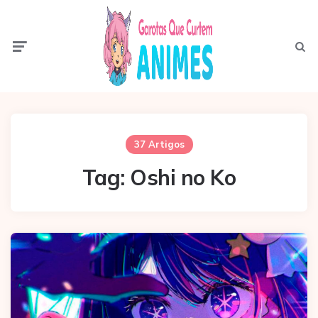
Menu
Pesqui
37 Artigos
Tag:
Oshi no Ko