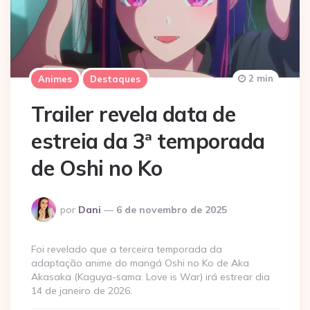
2 min
Animes
Destaques
Trailer revela data de
estreia da 3ª temporada
de Oshi no Ko
Postado
por
Dani
6 de novembro de 2025
por
Foi revelado que a terceira temporada da
adaptação anime do mangá Oshi no Ko de Aka
Akasaka (Kaguya-sama: Love is War) irá estrear dia
14 de janeiro de 2026.