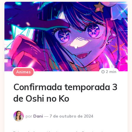
2 min
Animes
Confirmada temporada 3
de Oshi no Ko
Postado
por
Dani
7 de outubro de 2024
por