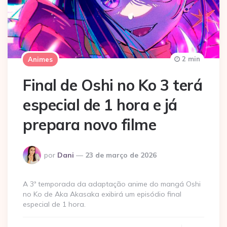
2 min
Animes
Final de Oshi no Ko 3 terá
especial de 1 hora e já
prepara novo filme
Postado
por
Dani
23 de março de 2026
por
A 3ª temporada da adaptação anime do mangá Oshi
no Ko de Aka Akasaka exibirá um episódio final
especial de 1 hora.