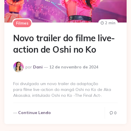
2 min
Filmes
Novo trailer do filme live-
action de Oshi no Ko
Postado
por
Dani
12 de novembro de 2024
por
Foi divulgado um novo trailer da adaptação
para filme live-action do mangá Oshi no Ko de Aka
Akasaka, intitulado Oshi no Ko -The Final Act-.
Continue Lendo
0