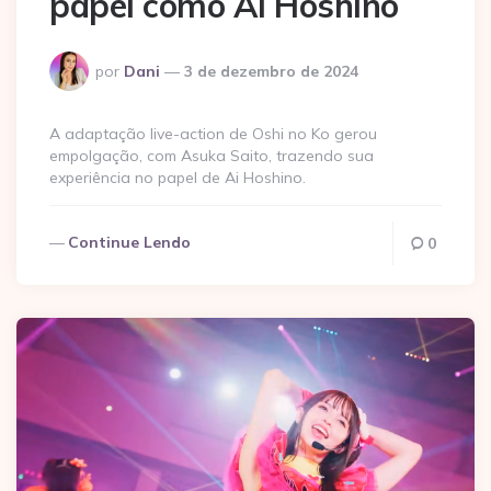
papel como Ai Hoshino
Postado
por
Dani
3 de dezembro de 2024
por
A adaptação live-action de Oshi no Ko gerou
empolgação, com Asuka Saito, trazendo sua
experiência no papel de Ai Hoshino.
Continue Lendo
0