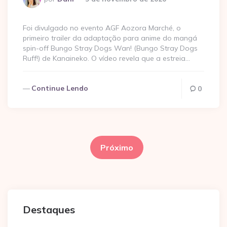
por
Foi divulgado no evento AGF Aozora Marché, o
primeiro trailer da adaptação para anime do mangá
spin-off Bungo Stray Dogs Wan! (Bungo Stray Dogs
Ruff!) de Kanaineko. O vídeo revela que a estreia…
Continue Lendo
0
Paginação
de
Próximo
posts
Destaques