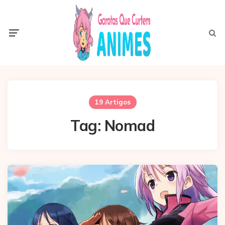
Menu
Pesqui
19 Artigos
Tag:
Nomad