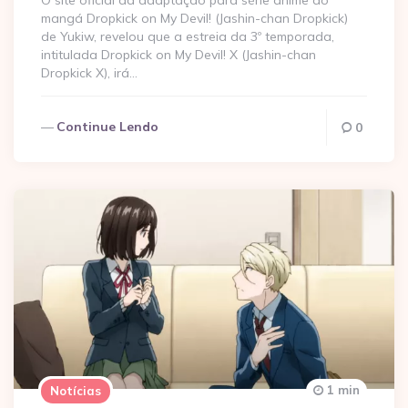
O site oficial da adaptação para série anime do
mangá Dropkick on My Devil! (Jashin-chan Dropkick)
de Yukiw, revelou que a estreia da 3º temporada,
intitulada Dropkick on My Devil! X (Jashin-chan
Dropkick X), irá…
Continue Lendo
0
1 min
Notícias