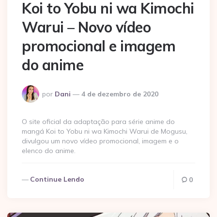
Koi to Yobu ni wa Kimochi
Warui – Novo vídeo
promocional e imagem
do anime
Postado
por
Dani
4 de dezembro de 2020
por
O site oficial da adaptação para série anime do
mangá Koi to Yobu ni wa Kimochi Warui de Mogusu,
divulgou um novo vídeo promocional, imagem e o
elenco do anime.
Continue Lendo
0