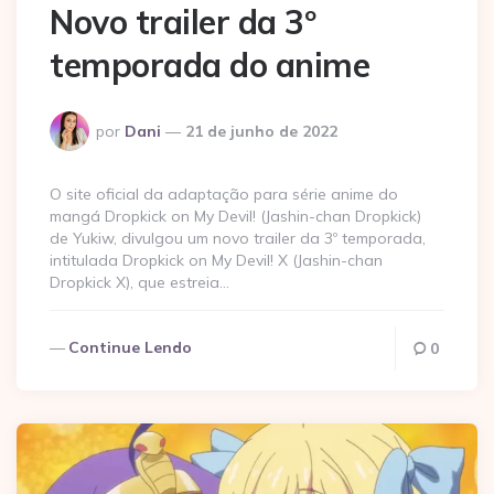
Novo trailer da 3º
temporada do anime
Postado
por
Dani
21 de junho de 2022
por
O site oficial da adaptação para série anime do
mangá Dropkick on My Devil! (Jashin-chan Dropkick)
de Yukiw, divulgou um novo trailer da 3º temporada,
intitulada Dropkick on My Devil! X (Jashin-chan
Dropkick X), que estreia…
Continue Lendo
0