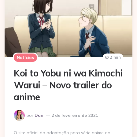
2 min
Notícias
Koi to Yobu ni wa Kimochi
Warui – Novo trailer do
anime
Postado
por
Dani
2 de fevereiro de 2021
por
O site oficial da adaptação para série anime do