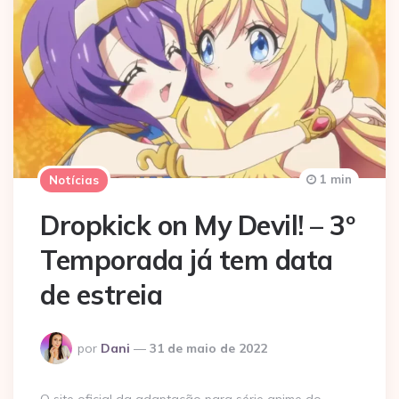
1 min
Notícias
Dropkick on My Devil! – 3º
Temporada já tem data
de estreia
Postado
por
Dani
31 de maio de 2022
por