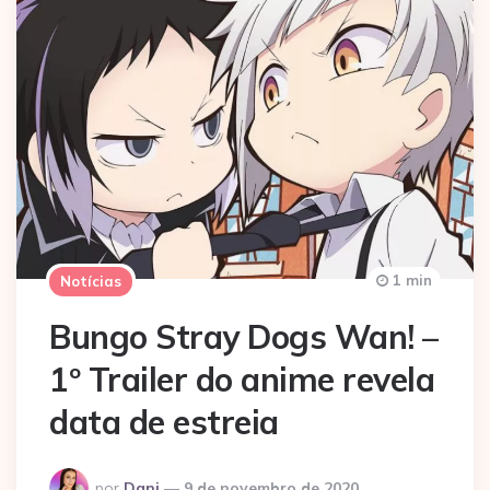
1 min
Notícias
Bungo Stray Dogs Wan! –
1º Trailer do anime revela
data de estreia
Postado
por
Dani
9 de novembro de 2020