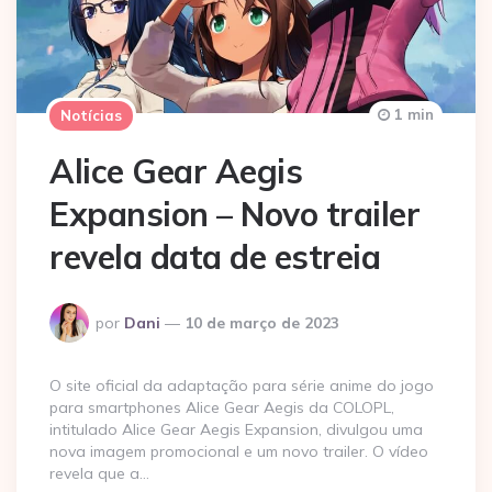
1 min
Notícias
Alice Gear Aegis
Expansion – Novo trailer
revela data de estreia
Postado
por
Dani
10 de março de 2023
por
O site oficial da adaptação para série anime do jogo
para smartphones Alice Gear Aegis da COLOPL,
intitulado Alice Gear Aegis Expansion, divulgou uma
nova imagem promocional e um novo trailer. O vídeo
revela que a…