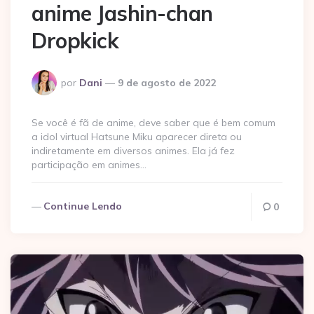
anime Jashin-chan
Dropkick
Postado
por
Dani
9 de agosto de 2022
por
Se você é fã de anime, deve saber que é bem comum
a idol virtual Hatsune Miku aparecer direta ou
indiretamente em diversos animes. Ela já fez
participação em animes…
Continue Lendo
0