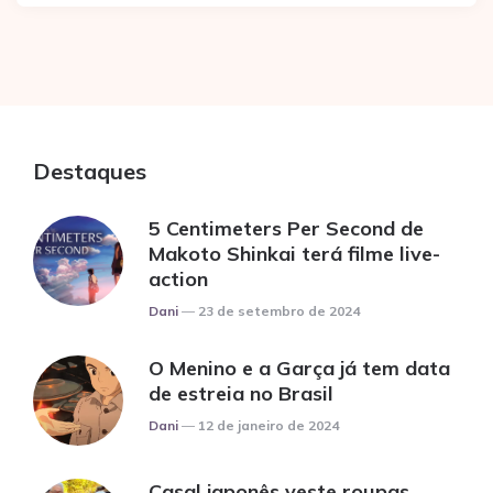
Destaques
5 Centimeters Per Second de
Makoto Shinkai terá filme live-
action
Posted
Dani
23 de setembro de 2024
O Menino e a Garça já tem data
de estreia no Brasil
Posted
Dani
12 de janeiro de 2024
Casal japonês veste roupas