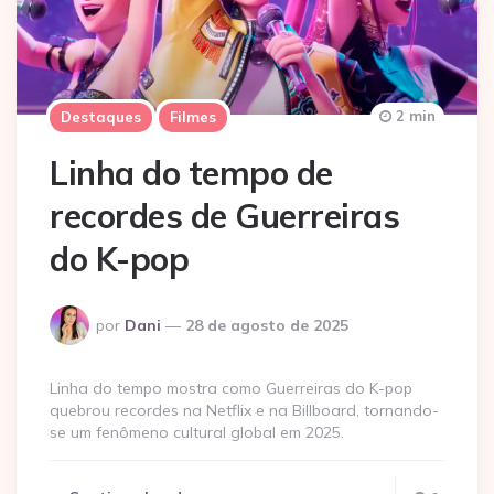
2 min
Destaques
Filmes
Linha do tempo de
recordes de Guerreiras
do K-pop
Postado
por
Dani
28 de agosto de 2025
por
Linha do tempo mostra como Guerreiras do K-pop
quebrou recordes na Netflix e na Billboard, tornando-
se um fenômeno cultural global em 2025.