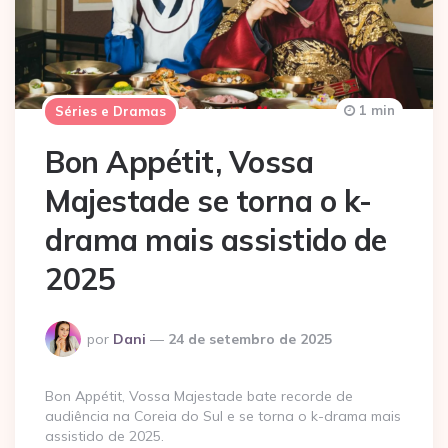
1 min
Séries e Dramas
Bon Appétit, Vossa
Majestade se torna o k-
drama mais assistido de
2025
Postado
por
Dani
24 de setembro de 2025
por
Bon Appétit, Vossa Majestade bate recorde de
audiência na Coreia do Sul e se torna o k-drama mais
assistido de 2025.