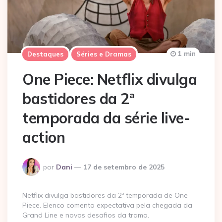
1 min
Destaques
Séries e Dramas
One Piece: Netflix divulga
bastidores da 2ª
temporada da série live-
action
Postado
por
Dani
17 de setembro de 2025
por
Netflix divulga bastidores da 2ª temporada de One
Piece. Elenco comenta expectativa pela chegada da
Grand Line e novos desafios da trama.