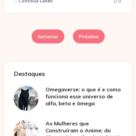
Continue Lendo
0
Paginação
de
Anterior
Próximo
posts
Destaques
Omegaverse: o que é e como
funciona esse universo de
alfa, beta e ômega
As Mulheres que
Construíram o Anime: do