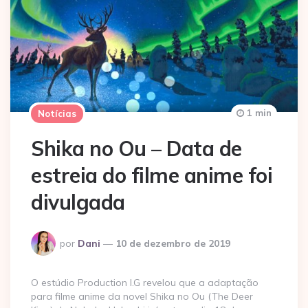
1 min
Notícias
Shika no Ou – Data de
estreia do filme anime foi
divulgada
Postado
por
Dani
10 de dezembro de 2019
por
O estúdio Production I.G revelou que a adaptação
para filme anime da novel Shika no Ou (The Deer