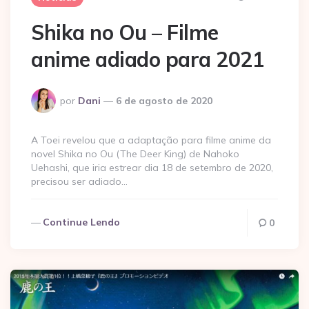
Shika no Ou – Filme
anime adiado para 2021
Postado
por
Dani
6 de agosto de 2020
por
A Toei revelou que a adaptação para filme anime da
novel Shika no Ou (The Deer King) de Nahoko
Uehashi, que iria estrear dia 18 de setembro de 2020,
precisou ser adiado…
Continue Lendo
0