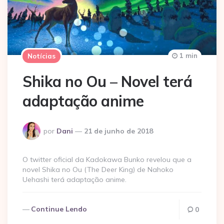
1 min
Notícias
Shika no Ou – Novel terá
adaptação anime
Postado
por
Dani
21 de junho de 2018
por
O twitter oficial da Kadokawa Bunko revelou que a
novel Shika no Ou (The Deer King) de Nahoko
Uehashi terá adaptação anime.
Continue Lendo
0