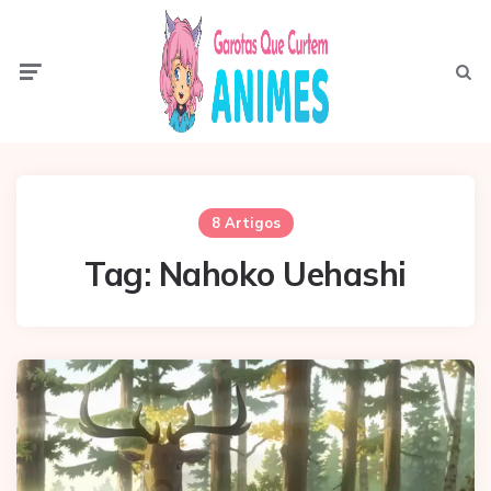
Menu
Pesqui
8 Artigos
Tag:
Nahoko Uehashi