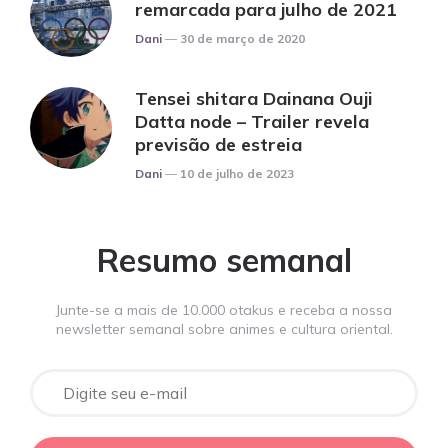
remarcada para julho de 2021
Posted
Dani
30 de março de 2020
Tensei shitara Dainana Ouji
Datta node – Trailer revela
previsão de estreia
Posted
Dani
10 de julho de 2023
Resumo semanal
Junte-se a mais de 10.000 otakus e receba a nossa
newsletter semanal sobre animes e cultura oriental.