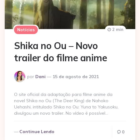
2 min
Notícias
Shika no Ou – Novo
trailer do filme anime
Postado
por
Dani
15 de agosto de 2021
por
O site oficial da adaptação para filme anime da
novel Shika no Ou (The Deer King) de Nahoko
Uehashi, intitulado Shika no Ou: Yuna to Yakusoku,
divulgou um novo trailer. No vídeo é possível…
Continue Lendo
0