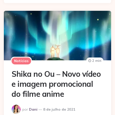
2 min
Notícias
Shika no Ou – Novo vídeo
e imagem promocional
do filme anime
Postado
por
Dani
8 de julho de 2021
por