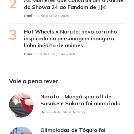
As Mulheres que Construíram o Anime:
do Showa 24 ao Fandom de JJK
Posted
Dani
2 de abril de 2026
Hot Wheels x Naruto: novo carrinho
inspirado no personagem inaugura
linha inédita de animes
Posted
Dani
30 de março de 2026
Vale a pena rever
Naruto – Mangá spin-off de
Sasuke e Sakura foi anunciado
Posted
Dani
6 de abril de 2022
Olimpíadas de Tóquio foi