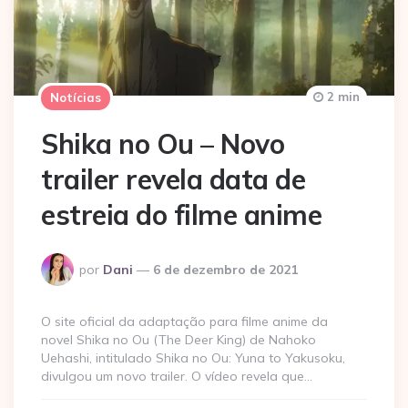
2 min
Notícias
Shika no Ou – Novo
trailer revela data de
estreia do filme anime
Postado
por
Dani
6 de dezembro de 2021
por
O site oficial da adaptação para filme anime da
novel Shika no Ou (The Deer King) de Nahoko
Uehashi, intitulado Shika no Ou: Yuna to Yakusoku,
divulgou um novo trailer. O vídeo revela que…