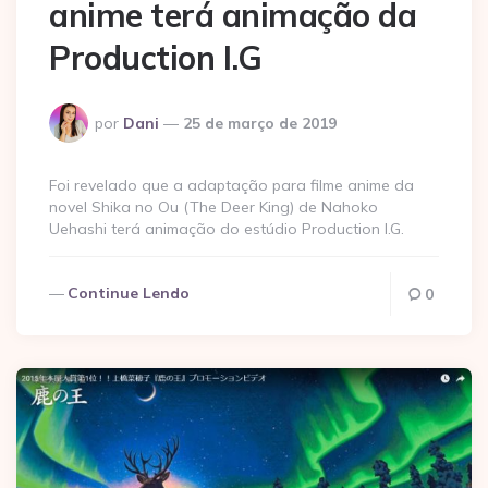
anime terá animação da
Production I.G
Postado
por
Dani
25 de março de 2019
por
Foi revelado que a adaptação para filme anime da
novel Shika no Ou (The Deer King) de Nahoko
Uehashi terá animação do estúdio Production I.G.
Continue Lendo
0