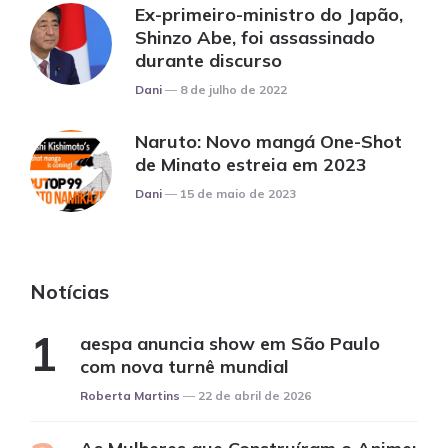
Ex-primeiro-ministro do Japão,
Shinzo Abe, foi assassinado
durante discurso
Posted
Dani
8 de julho de 2022
Naruto: Novo mangá One-Shot
de Minato estreia em 2023
Posted
Dani
15 de maio de 2023
Notícias
aespa anuncia show em São Paulo
com nova turnê mundial
Posted
Roberta Martins
22 de abril de 2026