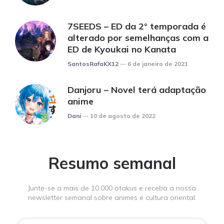
7SEEDS – ED da 2° temporada é
alterado por semelhanças com a
ED de Kyoukai no Kanata
Posted
SantosRafaKX12
6 de janeiro de 2021
Danjoru – Novel terá adaptação
anime
Posted
Dani
10 de agosto de 2022
Resumo semanal
Junte-se a mais de 10.000 otakus e receba a nossa
newsletter semanal sobre animes e cultura oriental.