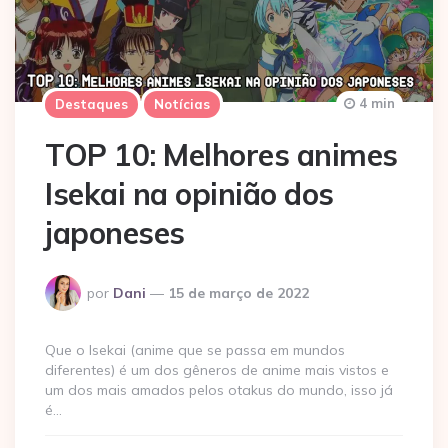
4 min
Destaques
Notícias
TOP 10: Melhores animes
Isekai na opinião dos
japoneses
Postado
por
Dani
15 de março de 2022
por
Que o Isekai (anime que se passa em mundos
diferentes) é um dos gêneros de anime mais vistos e
um dos mais amados pelos otakus do mundo, isso já
é…