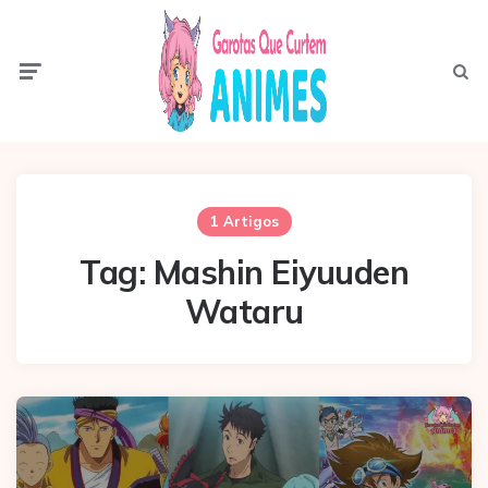
Menu
Pesqui
1 Artigos
Tag:
Mashin Eiyuuden
Wataru