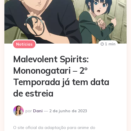
1 min
Notícias
Malevolent Spirits:
Mononogatari – 2º
Temporada já tem data
de estreia
Postado
por
Dani
2 de junho de 2023
por
O site oficial da adaptação para anime do