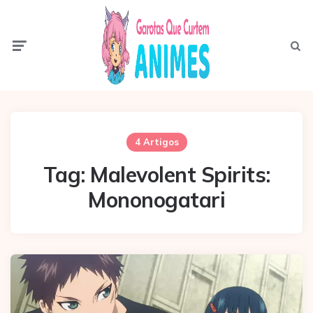
Menu
Pesqui
4 Artigos
Tag:
Malevolent Spirits:
Mononogatari