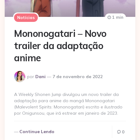
1 min
Notícias
Mononogatari – Novo
trailer da adaptação
anime
Postado
por
Dani
7 de novembro de 2022
por
A Weekly Shonen Jump divulgou um novo trailer da
adaptação para anime do mangá Mononogatari
(Malevolent Spirits: Mononogatari) escrito e ilustrado
por Onigunsou, que irá estrear em janeiro de 2023.
Continue Lendo
0