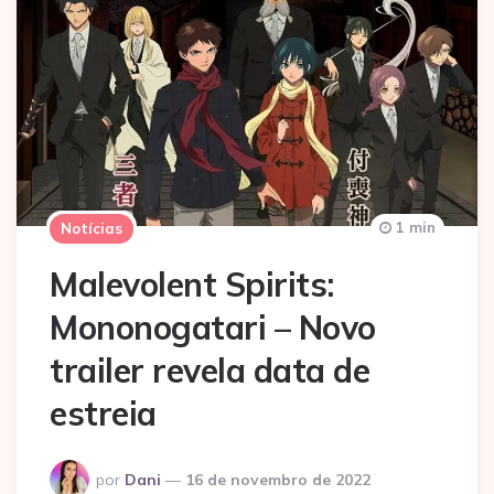
1 min
Notícias
Malevolent Spirits:
Mononogatari – Novo
trailer revela data de
estreia
Postado
por
Dani
16 de novembro de 2022