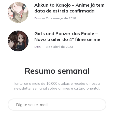
Akkun to Kanojo – Anime já tem
data de estreia confirmada
Posted
Dani
7 de março de 2018
Girls und Panzer das Finale –
Novo trailer do 4º filme anime
Posted
Dani
3 de abril de 2023
Resumo semanal
Junte-se a mais de 10.000 otakus e receba a nossa
newsletter semanal sobre animes e cultura oriental.