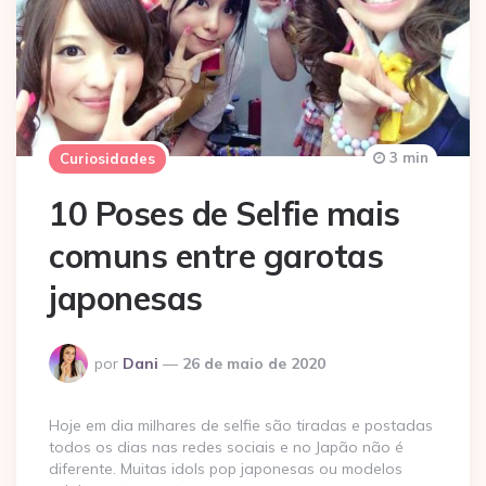
3 min
Curiosidades
10 Poses de Selfie mais
comuns entre garotas
japonesas
Postado
por
Dani
26 de maio de 2020
por
Hoje em dia milhares de selfie são tiradas e postadas
todos os dias nas redes sociais e no Japão não é
diferente. Muitas idols pop japonesas ou modelos