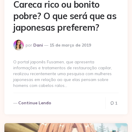
Careca rico ou bonito
pobre? O que será que as
japonesas preferem?
Postado
por
Dani
15 de março de 2019
por
O portal japonês Fusamen, que apresenta
informações e tratamentos de restauração capilar,
realizou recentemente uma pesquisa com mulheres
japonesas em relação ao que elas pensam sobre
homens com cabelos ralos…
Continue Lendo
1