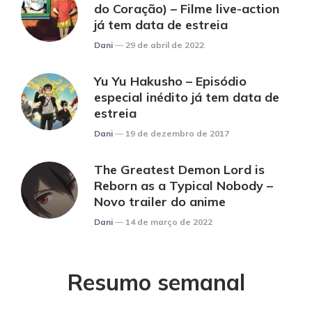
do Coração) – Filme live-action
já tem data de estreia
Posted
Dani
29 de abril de 2022
Yu Yu Hakusho – Episódio
especial inédito já tem data de
estreia
Posted
Dani
19 de dezembro de 2017
The Greatest Demon Lord is
Reborn as a Typical Nobody –
Novo trailer do anime
Posted
Dani
14 de março de 2022
Resumo semanal