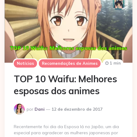
1 min
Notícias
Recomendações de Animes
TOP 10 Waifu: Melhores
esposas dos animes
Postado
por
Dani
12 de dezembro de 2017
por
Recentemente foi dia da Esposa lá no Japão, um dia
especial para agradecer as mulheres japonesas por