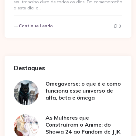
seu trabalho duro de todos os dias. Em comemoração
a este dia, o…
Continue Lendo
0
Destaques
Omegaverse: o que é e como
funciona esse universo de
alfa, beta e ômega
As Mulheres que
Construíram o Anime: do
Showa 24 ao Fandom de JJK