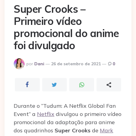
Super Crooks –
Primeiro vídeo
promocional do anime
foi divulgado
Postado
por
Dani
26 de setembro de 2021
0
por
Durante o “Tudum: A Netflix Global Fan
Event” a
Netflix
divulgou o primeiro vídeo
promocional da adaptação para anime
dos quadrinhos
Super Crooks
de
Mark