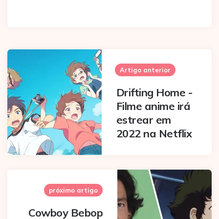
Post
navigation
Artigo anterior
Drifting Home -
Filme anime irá
estrear em
2022 na Netflix
próximo artigo
Cowboy Bebop