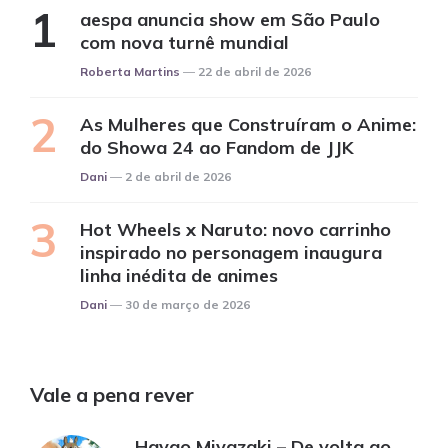
aespa anuncia show em São Paulo
com nova turnê mundial
Posted
Roberta Martins
22 de abril de 2026
As Mulheres que Construíram o Anime:
do Showa 24 ao Fandom de JJK
Posted
Dani
2 de abril de 2026
Hot Wheels x Naruto: novo carrinho
inspirado no personagem inaugura
linha inédita de animes
Posted
Dani
30 de março de 2026
Vale a pena rever
Hayao Miyazaki – De volta ao