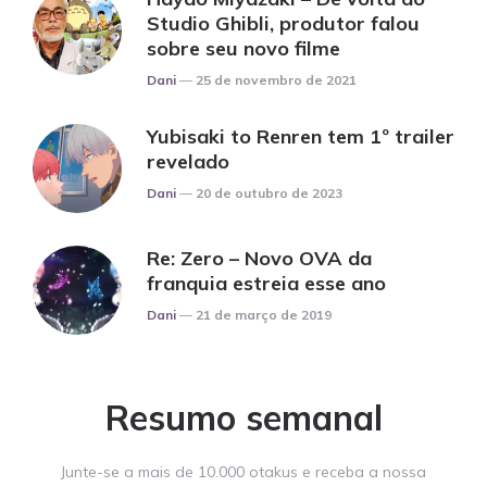
Studio Ghibli, produtor falou
sobre seu novo filme
Posted
Dani
25 de novembro de 2021
Yubisaki to Renren tem 1º trailer
revelado
Posted
Dani
20 de outubro de 2023
Re: Zero – Novo OVA da
franquia estreia esse ano
Posted
Dani
21 de março de 2019
Resumo semanal
Junte-se a mais de 10.000 otakus e receba a nossa