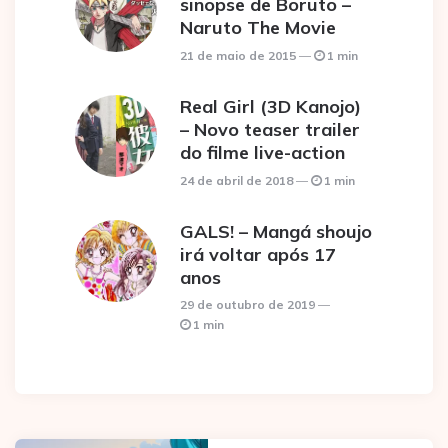
sinopse de Boruto –
Naruto The Movie
21 de maio de 2015
1 min
Real Girl (3D Kanojo)
– Novo teaser trailer
do filme live-action
24 de abril de 2018
1 min
GALS! – Mangá shoujo
irá voltar após 17
anos
29 de outubro de 2019
1 min
Post