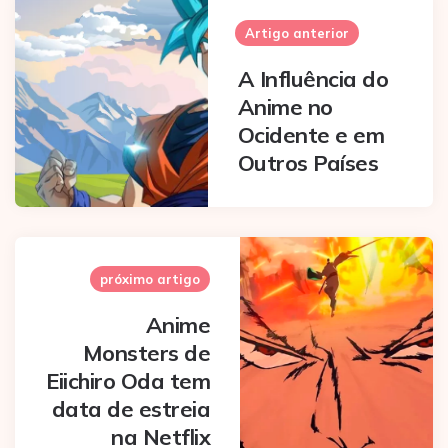
navigation
Artigo anterior
A Influência do
Anime no
Ocidente e em
Outros Países
próximo artigo
Anime
Monsters de
Eiichiro Oda tem
data de estreia
na Netflix