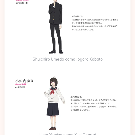
Shūichirō Umeda como Jōgorō Kobato
Hina Yomiya como Yuki Osanai