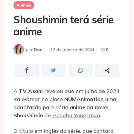
Animes
Shoushimin terá série
anime
Postado
por
Dani
12 de janeiro de 2024
0
por
A
TV Asahi
revelou que em julho de 2024
irá estrear no bloco
NUMAnimation
uma
adaptação para série
anime
da novel
Shoushimin
de
Honobu Yonezawa
.
O título em inglês da série, que contará