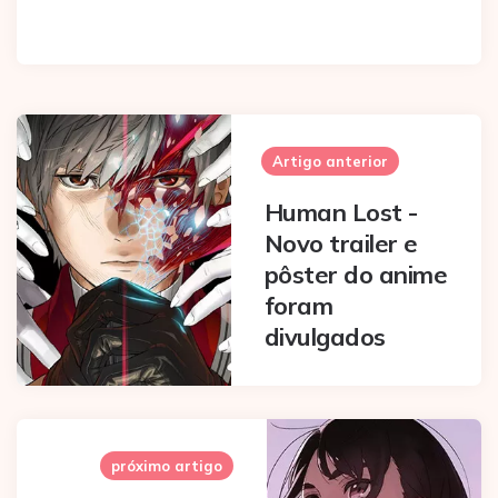
Post
navigation
Artigo anterior
Human Lost -
Novo trailer e
pôster do anime
foram
divulgados
próximo artigo