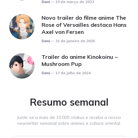
Posted
Dani
19 de março de 2023
Novo trailer do filme anime The
Rose of Versailles destaca Hans
Axel von Fersen
Posted
Dani
31 de janeiro de 2025
Trailer do anime Kinokoinu –
Mushroom Pup
Posted
Dani
17 de julho de 2024
Resumo semanal
Junte-se a mais de 10.000 otakus e receba a nossa
newsletter semanal sobre animes e cultura oriental.