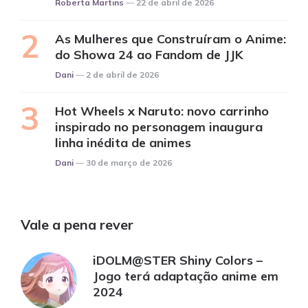
Posted
Roberta Martins
22 de abril de 2026
As Mulheres que Construíram o Anime:
do Showa 24 ao Fandom de JJK
Posted
Dani
2 de abril de 2026
Hot Wheels x Naruto: novo carrinho
inspirado no personagem inaugura
linha inédita de animes
Posted
Dani
30 de março de 2026
Vale a pena rever
iDOLM@STER Shiny Colors –
Jogo terá adaptação anime em
2024