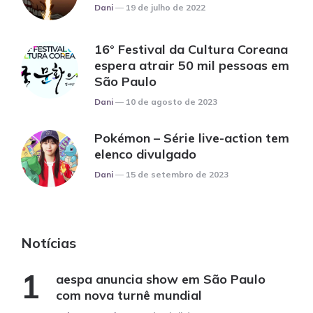
Posted
Dani
19 de julho de 2022
16° Festival da Cultura Coreana
espera atrair 50 mil pessoas em
São Paulo
Posted
Dani
10 de agosto de 2023
Pokémon – Série live-action tem
elenco divulgado
Posted
Dani
15 de setembro de 2023
Notícias
aespa anuncia show em São Paulo
com nova turnê mundial