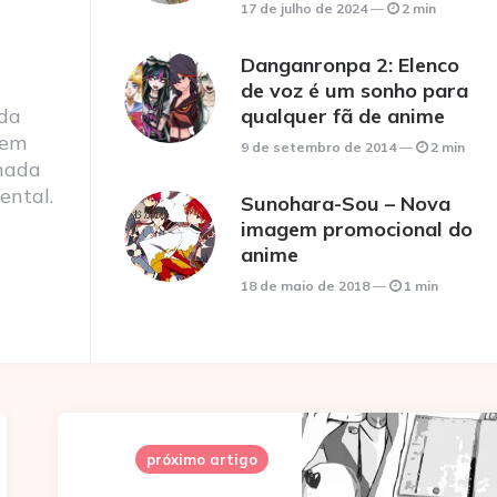
17 de julho de 2024
2 min
Danganronpa 2: Elenco
de voz é um sonho para
 da
qualquer fã de anime
 em
9 de setembro de 2014
2 min
nada
ental.
Sunohara-Sou – Nova
imagem promocional do
anime
18 de maio de 2018
1 min
próximo artigo