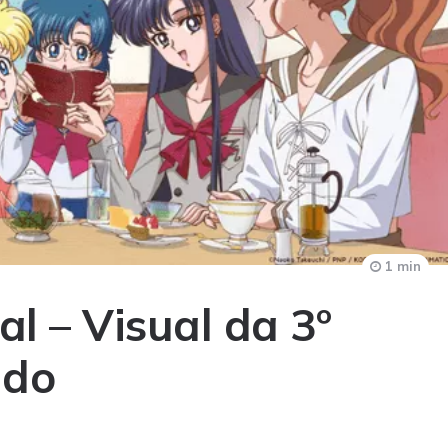
1 min
al – Visual da 3º
ado