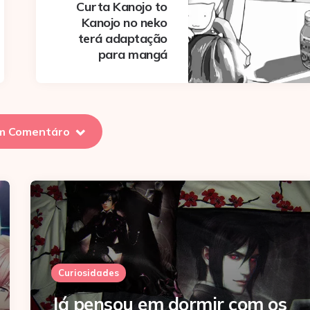
Curta Kanojo to
Kanojo no neko
terá adaptação
para mangá
m Comentáro
Curiosidades
Já pensou em dormir com os