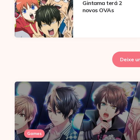
Gintama terá 2
novos OVAs
Deixe u
Games