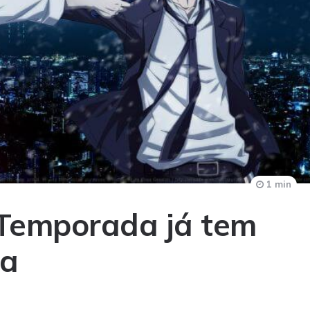
1 min
 Temporada já tem
ia