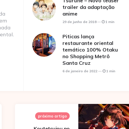
Tsurune – Novo teaser
trailer da adaptação
 da
anime
 em
29 de junho de 2018
1 min
nada
ental.
Piticas lança
restaurante oriental
temático 100% Otaku
no Shopping Metrô
Santa Cruz
6 de janeiro de 2022
1 min
próximo artigo
Koutetsujou no