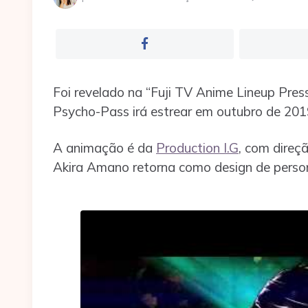
por
Foi revelado na “Fuji TV Anime Lineup Pres
Psycho-Pass irá estrear em outubro de 20
A animação é da
Production I.G
, com direç
Akira Amano retorna como design de perso