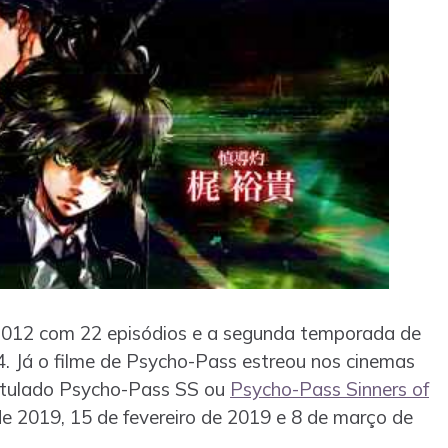
2012 com 22 episódios e a segunda temporada de
4. Já o filme de Psycho-Pass estreou nos cinemas
ntitulado Psycho-Pass SS ou
Psycho-Pass Sinners of
de 2019, 15 de fevereiro de 2019 e 8 de março de