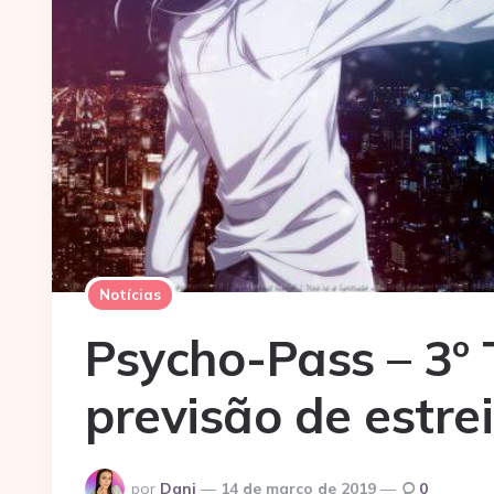
Notícias
Psycho-Pass – 3º
previsão de estre
Postado
por
Dani
14 de março de 2019
0