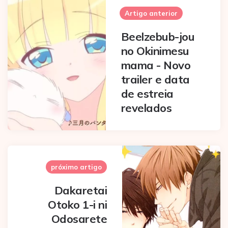
navigation
Artigo anterior
Beelzebub-jou
no Okinimesu
mama - Novo
trailer e data
de estreia
revelados
próximo artigo
Dakaretai
Otoko 1-i ni
Odosarete