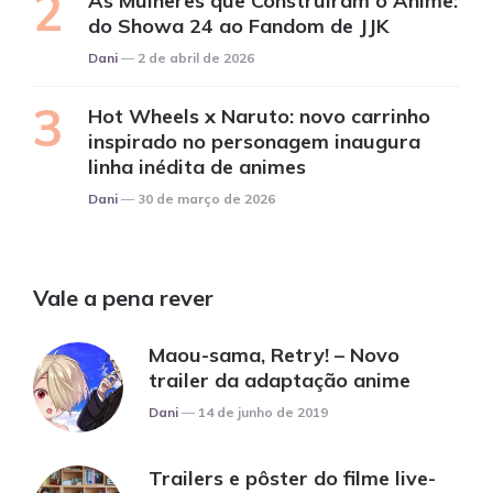
As Mulheres que Construíram o Anime:
do Showa 24 ao Fandom de JJK
Posted
Dani
2 de abril de 2026
Hot Wheels x Naruto: novo carrinho
inspirado no personagem inaugura
linha inédita de animes
Posted
Dani
30 de março de 2026
Vale a pena rever
Maou-sama, Retry! – Novo
trailer da adaptação anime
Posted
Dani
14 de junho de 2019
Trailers e pôster do filme live-