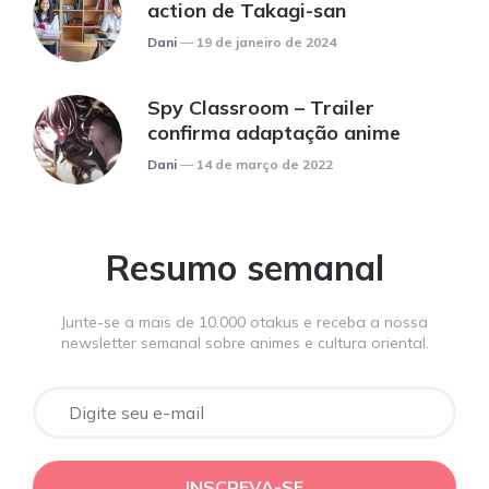
action de Takagi-san
Posted
Dani
19 de janeiro de 2024
Spy Classroom – Trailer
confirma adaptação anime
Posted
Dani
14 de março de 2022
Resumo semanal
Junte-se a mais de 10.000 otakus e receba a nossa
newsletter semanal sobre animes e cultura oriental.