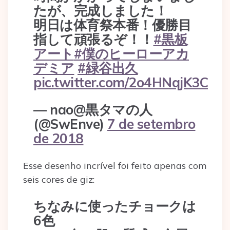
たが、完成しました！
明日は体育祭本番！優勝目
指して頑張るぞ！！
#黒板
アート
#僕のヒーローアカ
デミア
#緑谷出久
pic.twitter.com/2o4HNqjK3C
— nao@黒タマの人
(@SwEnve)
7 de setembro
de 2018
Esse desenho incrível foi feito apenas com
seis cores de giz:
ちなみに使ったチョークは
6色