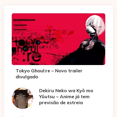
Tokyo Ghoul:re – Novo trailer
divulgado
Dekiru Neko wa Kyō mo
Yūutsu – Anime já tem
previsão de estreia