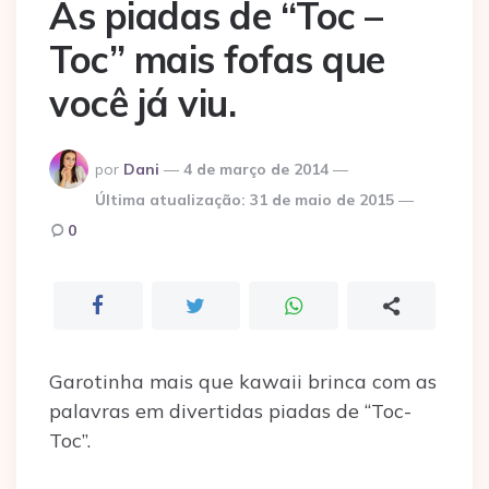
As piadas de “Toc –
Toc” mais fofas que
você já viu.
Postado
por
Dani
4 de março de 2014
por
Última atualização:
31 de maio de 2015
0
Garotinha mais que kawaii brinca com as
palavras em divertidas piadas de “Toc-
Toc”.