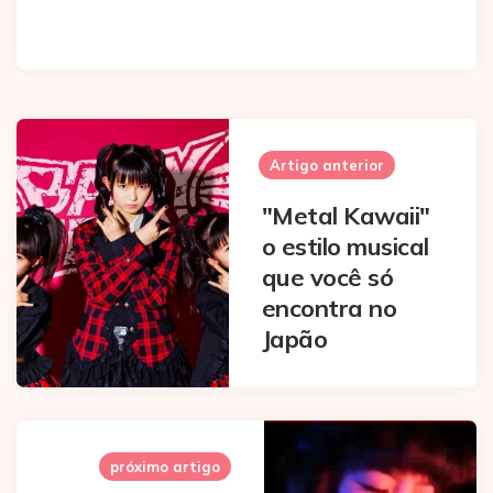
Post
navigation
Artigo anterior
"Metal Kawaii"
o estilo musical
que você só
encontra no
Japão
próximo artigo