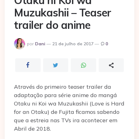
Otaku ni Koi wa
Muzukashii – Teaser
trailer do anime
Postado
por
Dani
21 de julho de 2017
0
por
Através do primeiro teaser trailer da
adaptação para série anime do mangá
Otaku ni Koi wa Muzukashii (Love is Hard
for an Otaku) de Fujita ficamos sabendo
que a estreia nas TVs ira acontecer em
Abril de 2018.