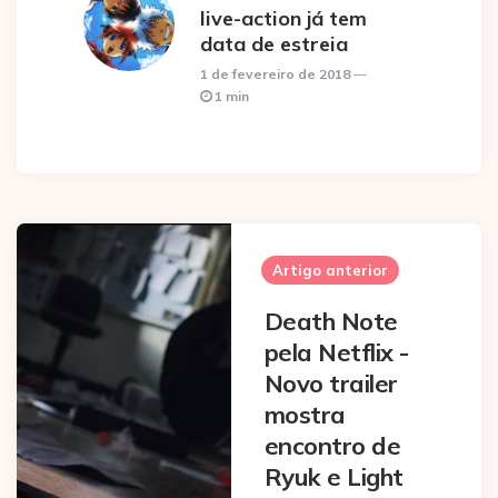
live-action já tem
data de estreia
1 de fevereiro de 2018
1 min
Post
navigation
Artigo anterior
Death Note
pela Netflix -
Novo trailer
mostra
encontro de
Ryuk e Light