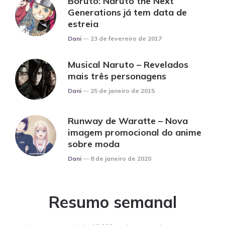
Boruto: Naruto the Next
Generations já tem data de
estreia
Posted
Dani
23 de fevereiro de 2017
Musical Naruto – Revelados
mais três personagens
Posted
Dani
25 de janeiro de 2015
Runway de Waratte – Nova
imagem promocional do anime
sobre moda
Posted
Dani
8 de janeiro de 2020
Resumo semanal