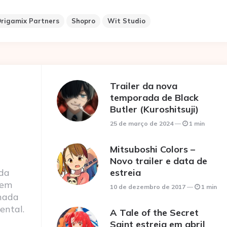
rigamix Partners
Shopro
Wit Studio
Trailer da nova
temporada de Black
Butler (Kuroshitsuji)
25 de março de 2024
1 min
Mitsuboshi Colors –
Novo trailer e data de
 da
estreia
 em
10 de dezembro de 2017
1 min
nada
ental.
A Tale of the Secret
Saint estreia em abril